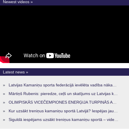
Newest videos »
Latest news »
»
Latvijas Kamaniņu sporta federācijā ievēlēta vadība nākamajam četru gadu termiņam
»
Mārtiņš Rubenis: pieredze, ceļš un skatījums uz Latvijas kamaniņu sportu
»
OLIMPISKĀS VICEČEMPIONES ENERĢIJA TURPINĀS ARĪ STARPSEZONĀ
»
Kur uzsākt treniņus kamaniņu sportā Latvijā? Iespējas jaunajiem sportistiem visos reģionos
»
Siguldā iespējams uzsākt treniņus kamaniņu sportā – vide, kur veidojas nākamā sportistu paaudze