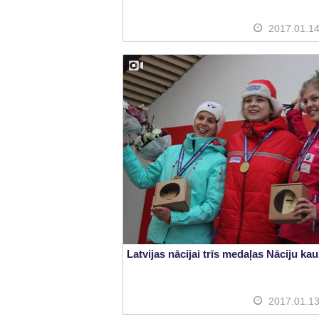
2017.01.1
Latvijas nācijai trīs medaļas Nāciju ka
2017.01.1