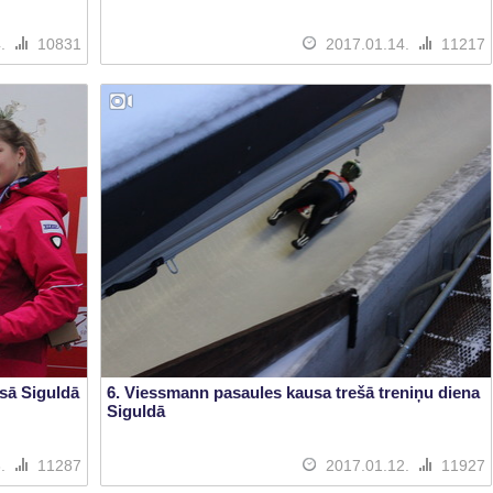
4.
10831
2017.01.14.
11217
usā Siguldā
6. Viessmann pasaules kausa trešā treniņu diena
Siguldā
3.
11287
2017.01.12.
11927