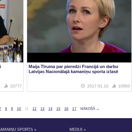
i
Maija Tīruma par pieredzi Francijā un darbu
Latvijas Nacionālajā kamaniņu sporta izlasē
0.
10777
2017.01.10.
10950
7
8
9
10
11
12
13
14
15
16
17
NĀKOŠĀ →
AMANIŅU SPORTS »
MEDIJI »