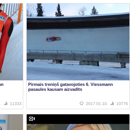
nn
Pirmais treniņš gatavojoties 6. Viessmann
pasaules kausam aizvadīts
1.
11333
2017.01.10.
10776