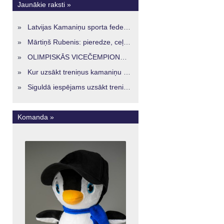
Jaunākie raksti »
»
Latvijas Kamaniņu sporta federācijā ievēlēta vadība nākamajam četru gadu termiņam
»
Mārtiņš Rubenis: pieredze, ceļš un skatījums uz Latvijas kamaniņu sportu
»
OLIMPISKĀS VICEČEMPIONES ENERĢIJA TURPINĀS ARĪ STARPSEZONĀ
»
Kur uzsākt treniņus kamaniņu sportā Latvijā? Iespējas jaunajiem sportistiem visos reģionos
»
Siguldā iespējams uzsākt treniņus kamaniņu sportā – vide, kur veidojas nākamā sportistu paaudze
Komanda »