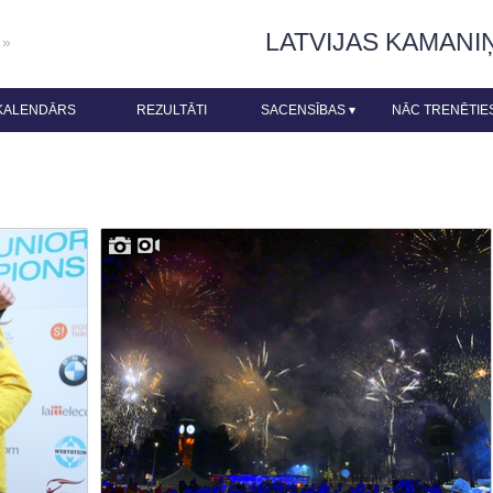
LATVIJAS KAMANI
 »
KALENDĀRS
REZULTĀTI
SACENSĪBAS
▾
NĀC TRENĒTIE