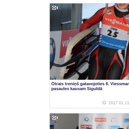
Otrais treniņš gatavojoties 6. Viessma
pasaules kausam Siguldā
2017.01.1