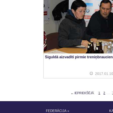
Siguldā aizvadīti pirmie treniņbraucien
2017.01.1
← IEPRIEKŠĒJĀ
1
2
…
FEDERĀCIJA »
K