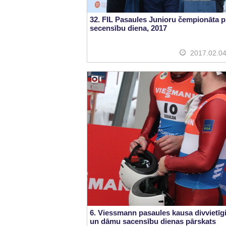
32. FIL Pasaules Junioru čempionāta 
secensību diena, 2017
2017.02.0
6. Viessmann pasaules kausa divvietīg
un dāmu sacensību dienas pārskats