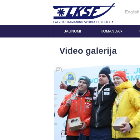
English
JAUNUMI
KOMANDA
▾
Video galerija