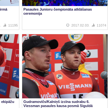
pirmā
Pasaules Junioru čempionāta atklāšanas
ceremonija
4.
11195
2017.02.03.
11074
i ekipāžu
Gudramovičs/Kalniņš izcīna sudrabu 6.
Viessman pasaules kausa posmā Siguldā