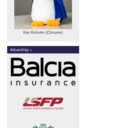
Ilze Roholm (Cīmane)
Atbalstītāji »