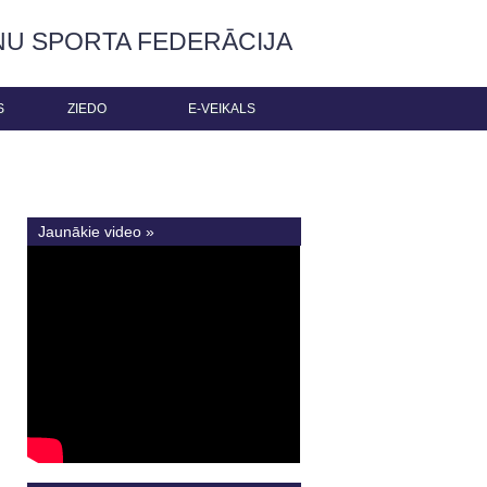
ŅU SPORTA FEDERĀCIJA
S
ZIEDO
E-VEIKALS
Jaunākie video »