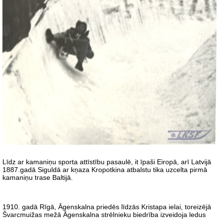
Līdz ar kamaniņu sporta attīstību pasaulē, it īpaši Eiropā, arī Latvijā
1887.gadā Siguldā ar kņaza Kropotkina atbalstu tika uzcelta pirmā
kamaniņu trase Baltijā.
1910. gadā Rīgā, Āgenskalna priedēs līdzās Kristapa ielai, toreizējā
Švarcmuižas mežā Āgenskalna strēlnieku biedrība izveidoja ledus