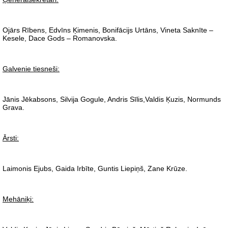
Ojārs Rībens, Edvīns Ķimenis, Bonifācijs Urtāns, Vineta Saknīte –
Kesele, Dace Gods – Romanovska.
Galvenie tiesneši:
Jānis Jēkabsons, Silvija Gogule, Andris Sīlis,Valdis Ķuzis, Normunds
Grava.
Ārsti:
Laimonis Ejubs, Gaida Irbīte, Guntis Liepiņš, Zane Krūze.
Mehāniķi: