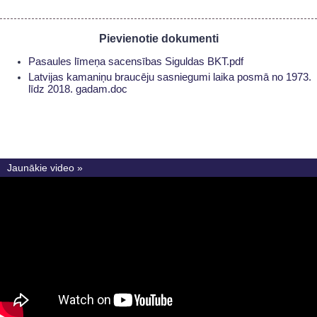
Pievienotie dokumenti
Pasaules līmeņa sacensības Siguldas BKT.pdf
Latvijas kamaniņu braucēju sasniegumi laika posmā no 1973.
līdz 2018. gadam.doc
Jaunākie video »