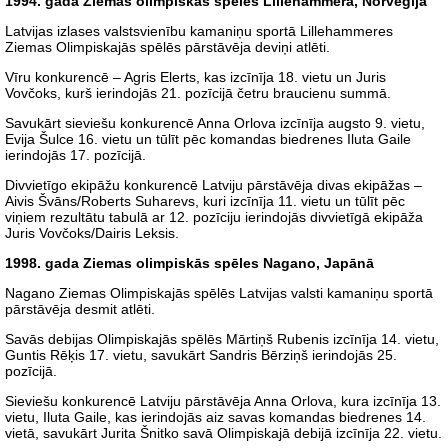
1994. gada Ziemas olimpiskās spēles Lillehammerā, Norvēģijā
Latvijas izlases valstsvienību kamaniņu sportā Lillehammeres
Ziemas Olimpiskajās spēlēs pārstāvēja deviņi atlēti.
Vīru konkurencē – Agris Elerts, kas izcīnīja 18. vietu un Juris
Vovčoks, kurš ierindojās 21. pozīcijā četru braucienu summā.
Savukārt sieviešu konkurencē Anna Orlova izcīnīja augsto 9. vietu,
Evija Šulce 16. vietu un tūlīt pēc komandas biedrenes Iluta Gaile
ierindojās 17. pozīcijā.
Divvietīgo ekipāžu konkurencē Latviju pārstāvēja divas ekipāžas –
Aivis Švāns/Roberts Suharevs, kuri izcīnīja 11. vietu un tūlīt pēc
viņiem rezultātu tabulā ar 12. pozīciju ierindojās divvietīgā ekipāža
Juris Vovčoks/Dairis Leksis.
1998. gada Ziemas olimpiskās spēles Nagano, Japānā
Nagano Ziemas Olimpiskajās spēlēs Latvijas valsti kamaniņu sportā
pārstāvēja desmit atlēti.
Savās debijas Olimpiskajās spēlēs Mārtiņš Rubenis izcīnīja 14. vietu,
Guntis Rēķis 17. vietu, savukārt Sandris Bērziņš ierindojās 25.
pozīcijā.
Sieviešu konkurencē Latviju pārstāvēja Anna Orlova, kura izcīnīja 13.
vietu, Iluta Gaile, kas ierindojās aiz savas komandas biedrenes 14.
vietā, savukārt Jurita Šnitko savā Olimpiskajā debijā izcīnīja 22. vietu.