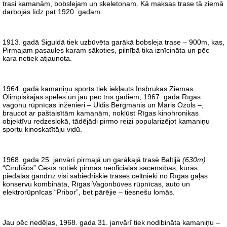
trasi kamanām, bobslejam un skeletonam. Kā maksas trase tā ziemā
darbojās līdz pat 1920. gadam.
1913. gadā Siguldā tiek uzbūvēta garākā bobsleja trase – 900m, kas,
Pirmajam pasaules karam sākoties, pilnībā tika iznīcināta un pēc
kara netiek atjaunota.
1964. gadā kamaniņu sports tiek iekļauts Insbrukas Ziemas
Olimpiskajās spēlēs un jau pēc trīs gadiem, 1967. gadā Rīgas
vagonu rūpnīcas inženieri – Uldis Bergmanis un Māris Ozols –,
braucot ar paštaisītām kamanām, nokļūst Rīgas kinohronikas
objektīvu redzeslokā, tādējādi pirmo reizi popularizējot kamaniņu
sportu kinoskatītāju vidū.
1968. gada 25. janvārī pirmajā un garākajā trasē Baltijā
(630m)
“Cīrulīšos” Cēsīs notiek pirmās neoficiālās sacensības, kurās
piedalās gandrīz visi sabiedriskie trases celtnieki no Rīgas gaļas
konservu kombināta, Rīgas Vagonbūves rūpnīcas, auto un
elektrorūpnīcas “Pribor”, bet pārējie – tiesnešu lomās.
Jau pēc nedēļas, 1968. gada 31. janvārī tiek nodibināta kamaniņu –