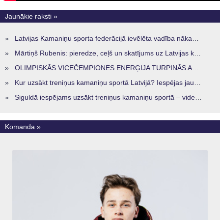
Jaunākie raksti »
»
Latvijas Kamaniņu sporta federācijā ievēlēta vadība nākamajam četru gadu termiņam
»
Mārtiņš Rubenis: pieredze, ceļš un skatījums uz Latvijas kamaniņu sportu
»
OLIMPISKĀS VICEČEMPIONES ENERĢIJA TURPINĀS ARĪ STARPSEZONĀ
»
Kur uzsākt treniņus kamaniņu sportā Latvijā? Iespējas jaunajiem sportistiem visos reģionos
»
Siguldā iespējams uzsākt treniņus kamaniņu sportā – vide, kur veidojas nākamā sportistu paaudze
Komanda »