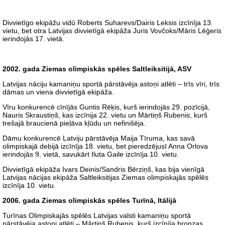
Divvietīgo ekipāžu vidū Roberts Suharevs/Dairis Leksis izcīnīja 13.
vietu, bet otra Latvijas divvietīgā ekipāža Juris Vovčoks/Māris Lēģeris
ierindojās 17. vietā.
2002. gada Ziemas olimpiskās spēles Saltleiksitijā, ASV
Latvijas nāciju kamaniņu sportā pārstāvēja astoņi atlēti – trīs vīri, trīs
dāmas un viena divvietīgā ekipāža.
Vīru konkurencē cīnījās Guntis Rēķis, kurš ierindojās 29. pozīcijā,
Nauris Skraustiņš, kas izcīnija 22. vietu un Mārtiņš Rubenis, kurš
trešajā braucienā pieļāva kļūdu un nefinišēja.
Dāmu konkurencē Latviju pārstāvēja Maija Tīruma, kas savā
olimpiskajā debijā izcīnīja 18. vietu, bet pieredzējusī Anna Orlova
ierindojās 9. vietā, savukārt Iluta Gaile izcīnīja 10. vietu.
Divvietīgā ekipāža Ivars Deinis/Sandris Bērziņš, kas bija vienīgā
Latvijas nācijas ekipāža Saltleiksitijas Ziemas olimpiskajās spēlēs
izcīnīja 10. vietu.
2006. gada Ziemas olimpiskās spēles Turīnā, Itālijā
Turīnas Olimpiskajās spēlēs Latvijas valsti kamaniņu sportā
pārstāvēja astoņi atlēti – Mārtiņš Rubenis, kurš izcīnīja bronzas