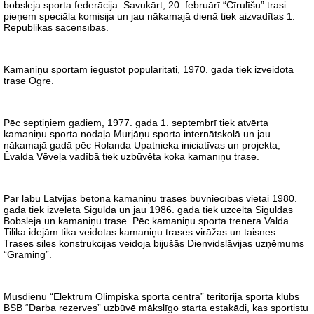
bobsleja sporta federācija. Savukārt, 20. februārī “Cīrulīšu” trasi
pieņem speciāla komisija un jau nākamajā dienā tiek aizvadītas 1.
Republikas sacensības.
Kamaniņu sportam iegūstot popularitāti, 1970. gadā tiek izveidota
trase Ogrē.
Pēc septiņiem gadiem, 1977. gada 1. septembrī tiek atvērta
kamaniņu sporta nodaļa Murjāņu sporta internātskolā un jau
nākamajā gadā pēc Rolanda Upatnieka iniciatīvas un projekta,
Ēvalda Vēveļa vadībā tiek uzbūvēta koka kamaniņu trase.
Par labu Latvijas betona kamaniņu trases būvniecības vietai 1980.
gadā tiek izvēlēta Sigulda un jau 1986. gadā tiek uzcelta Siguldas
Bobsleja un kamaniņu trase. Pēc kamaniņu sporta trenera Valda
Tilika idejām tika veidotas kamaniņu trases virāžas un taisnes.
Trases siles konstrukcijas veidoja bijušās Dienvidslāvijas uzņēmums
“Graming”.
Mūsdienu “Elektrum Olimpiskā sporta centra” teritorijā sporta klubs
BSB “Darba rezerves” uzbūvē mākslīgo starta estakādi, kas sportistu