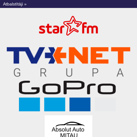
Atbalstītāji »