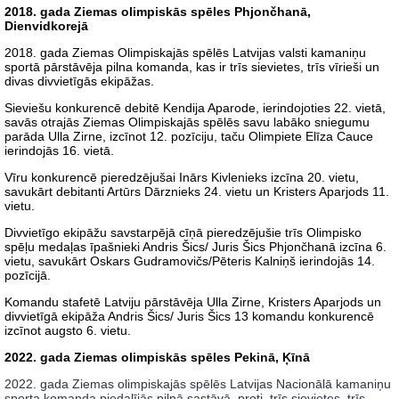
2018. gada Ziemas olimpiskās spēles Phjončhanā,
Dienvidkorejā
2018. gada Ziemas Olimpiskajās spēlēs Latvijas valsti kamaniņu
sportā pārstāvēja pilna komanda, kas ir trīs sievietes, trīs vīrieši un
divas divvietīgās ekipāžas.
Sieviešu konkurencē debitē Kendija Aparode, ierindojoties 22. vietā,
savās otrajās Ziemas Olimpiskajās spēlēs savu labāko sniegumu
parāda Ulla Zirne, izcīnot 12. pozīciju, taču Olimpiete Elīza Cauce
ierindojās 16. vietā.
Vīru konkurencē pieredzējušai Inārs Kivlenieks izcīna 20. vietu,
savukārt debitanti Artūrs Dārznieks 24. vietu un Kristers Aparjods 11.
vietu.
Divvietīgo ekipāžu savstarpējā cīņā pieredzējušie trīs Olimpisko
spēļu medaļas īpašnieki Andris Šics/ Juris Šics Phjončhanā izcīna 6.
vietu, savukārt Oskars Gudramovičs/Pēteris Kalniņš ierindojās 14.
pozīcijā.
Komandu stafetē Latviju pārstāvēja Ulla Zirne, Kristers Aparjods un
divvietīgā ekipāža Andris Šics/ Juris Šics 13 komandu konkurencē
izcīnot augsto 6. vietu.
2022. gada Ziemas olimpiskās spēles Pekinā, Ķīnā
2022. gada Ziemas olimpiskajās spēlēs Latvijas Nacionālā kamaniņu
sporta komanda piedalījās pilnā sastāvā, proti, trīs sievietes, trīs