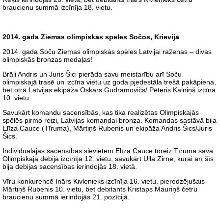
braucienu summā izcīnīja 18. vietu.
2014. gada Ziemas olimpiskās spēles Sočos, Krievijā
2014. gada Soču Ziemas olimpiskās spēles Latvijai raženas – divas
olimpiskās bronzas medaļas!
Brāļi Andris un Juris Šici pierāda savu meistarību arī Soču
olimpiskajā trasē un izcīna vietu uz goda pjedestāla trešā pakāpiena,
bet otrā Latvijas ekipāža Oskars Gudramovičs/ Pēteris Kalniņš izcīna
10. vietu.
Savukārt komandu sacensībās, kas tika realizētas Olimpiskajās
spēlēs pirmo reizi, Latvijas komandai bronza. Komandas sastāvā bija
Elīza Cauce (Tīruma), Mārtiņš Rubenis un ekipāža Andris Šics/Juris
Šics.
Individuālajās sacensībās sievietēm Elīza Cauce toreiz Tīruma savā
Olimpiskajā debijā izcīnīja 12. vietu, savukārt Ulla Zirne, kurai arī šīs
bija debijas sacensības ierindojās 18. vietā.
Vīru konkurencē Inārs Kivlenieks izcīnīja 16. vietu, pieredzējušais
Mārtiņš Rubenis 10. vietu, bet debitants Kristaps Mauriņš četru
braucienu summā ierindojās 21. pozīcijā.