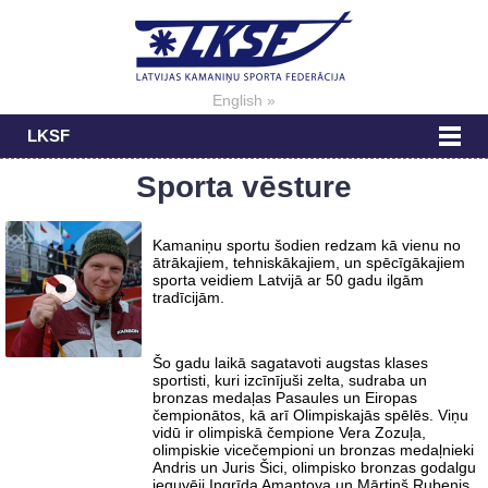
English »
LKSF
Sporta vēsture
Kamaniņu sportu šodien redzam kā vienu no
ātrākajiem, tehniskākajiem, un spēcīgākajiem
sporta veidiem Latvijā ar 50 gadu ilgām
tradīcijām.
Šo gadu laikā sagatavoti augstas klases
sportisti, kuri izcīnījuši zelta, sudraba un
bronzas medaļas Pasaules un Eiropas
čempionātos, kā arī Olimpiskajās spēlēs. Viņu
vidū ir olimpiskā čempione Vera Zozuļa,
olimpiskie vicečempioni un bronzas medaļnieki
Andris un Juris Šici, olimpisko bronzas godalgu
ieguvēji Ingrīda Amantova un Mārtiņš Rubenis,