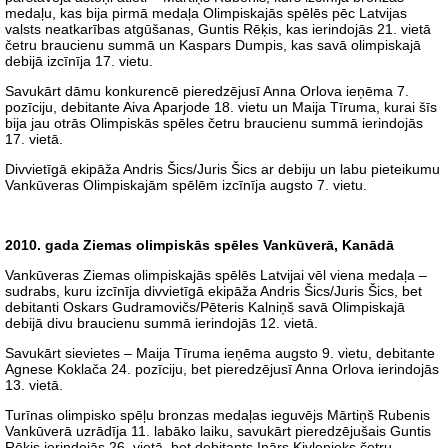
medaļu, kas bija pirmā medaļa Olimpiskajās spēlēs pēc Latvijas
valsts neatkarības atgūšanas, Guntis Rēķis, kas ierindojās 21. vietā
četru braucienu summā un Kaspars Dumpis, kas savā olimpiskajā
debijā izcīnīja 17. vietu.
Savukārt dāmu konkurencē pieredzējusī Anna Orlova ieņēma 7.
pozīciju, debitante Aiva Aparjode 18. vietu un Maija Tīruma, kurai šīs
bija jau otrās Olimpiskās spēles četru braucienu summā ierindojās
17. vietā.
Divvietīgā ekipāža Andris Šics/Juris Šics ar debiju un labu pieteikumu
Vankūveras Olimpiskajām spēlēm izcīnīja augsto 7. vietu.
2010. gada Ziemas olimpiskās spēles Vankūverā, Kanādā
Vankūveras Ziemas olimpiskajās spēlēs Latvijai vēl viena medaļa –
sudrabs, kuru izcīnīja divvietīgā ekipāža Andris Šics/Juris Šics, bet
debitanti Oskars Gudramovičs/Pēteris Kalniņš savā Olimpiskajā
debijā divu braucienu summā ierindojās 12. vietā.
Savukārt sievietes – Maija Tīruma ieņēma augsto 9. vietu, debitante
Agnese Koklača 24. pozīciju, bet pieredzējusī Anna Orlova ierindojās
13. vietā.
Turīnas olimpisko spēļu bronzas medaļas ieguvējs Mārtiņš Rubenis
Vankūverā uzrādīja 11. labāko laiku, savukārt pieredzējušais Guntis
Rēķis ierindojās 26. vietā, bet debitants Inārs Kivlenieks četru