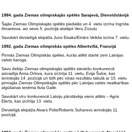
1984. gada Ziemas olimpiskajās spēlēs Sarajevā, Dienvidslāvijā
Šajās Ziemas Olimpiskajās spēlēs piedalās un 4. vietu izcīna Ingrīda
Amantova, aiz sevis 5. pozīcijā atstājot Veru Zozuļu.
Savukārt divvietīgā ekipāža Juris Eisaks/Einārs Veikša izcīna 7. vietu.
1992. gada Ziemas olimpiskās spēles Albertvillā, Francijā
Pirmās Ziemas Olimpiskās spēles, kurās atlēti startē zem Latvijas
valsts karoga.
Savu debiju Ziemas olimpiskajās spēlēs sieviešu konkurencē
aizvadīja Anna Orlova, kura izcīnīja 11. vietu, Evija Šulce, kas
ierindojās 14. pozīcijā un tūlīt pēc viņas rezultātu tabulā ar 15. vietu
pirmajās Ziemas Olimpiskajās spēlēs pēc Latvijas valsts neatkarības
atgūšanas ieņēma Iluta Gaile.
Savukārt vīru konkurencē Latviju pārstāvēja viens atlēts – Agris
Elerts, kas izcīnīja 13. vietu.
Divvietīgā ekipāža Aivars Polis/Roberts Suharevs ierindojās 11.
pozīcijā.