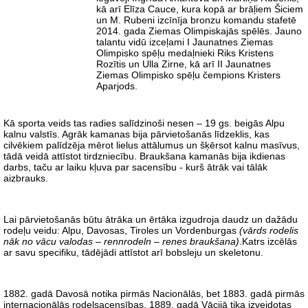
kā arī Elīza Cauce, kura kopā ar brāļiem Šiciem
un M. Rubeni izcīnīja bronzu komandu stafetē
2014. gada Ziemas Olimpiskajās spēlēs. Jauno
talantu vidū izceļami I Jaunatnes Ziemas
Olimpisko spēļu medaļnieki Riks Kristens
Rozītis un Ulla Zirne, kā arī II Jaunatnes
Ziemas Olimpisko spēļu čempions Kristers
Aparjods.
Kā sporta veids tas radies salīdzinoši nesen – 19 gs. beigās Alpu
kalnu valstīs. Agrāk kamanas bija pārvietošanās līdzeklis, kas
cilvēkiem palīdzēja mērot lielus attālumus un šķērsot kalnu masīvus,
tādā veidā attīstot tirdzniecību. Braukšana kamanās bija ikdienas
darbs, taču ar laiku kļuva par sacensību - kurš ātrāk vai tālāk
aizbrauks.
Lai pārvietošanās būtu ātrāka un ērtāka izgudroja daudz un dažādu
rodeļu veidu: Alpu, Davosas, Tiroles un Vordenburgas
(vārds rodelis
nāk no vācu valodas – rennrodeln – renes braukšana)
.Katrs izcēlās
ar savu specifiku, tādējādi attīstot arī bobsleju un skeletonu.
1882. gadā Davosā notika pirmās Nacionālās, bet 1883. gadā pirmās
internacionālās rodeļsacensības. 1889. gadā Vācijā tika izveidotas