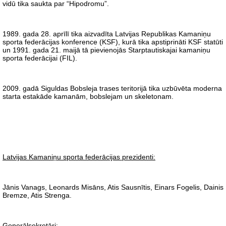
vidū tika saukta par “Hipodromu”.
1989. gada 28. aprīlī tika aizvadīta Latvijas Republikas Kamaniņu
sporta federācijas konference (KSF), kurā tika apstiprināti KSF statūti
un 1991. gada 21. maijā tā pievienojās Starptautiskajai kamaniņu
sporta federācijai (FIL).
2009. gadā Siguldas Bobsleja trases teritorijā tika uzbūvēta moderna
starta estakāde kamanām, bobslejam un skeletonam.
Latvijas Kamaniņu sporta federācijas prezidenti:
Jānis Vanags, Leonards Misāns, Atis Sausnītis, Einars Fogelis, Dainis
Bremze, Atis Strenga.
Ģenerālsekretāri: