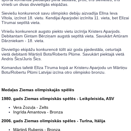
vīrieši un divas divvietīgās ekipāžas.
Sieviešu konkurencē savu olimpisko debiju aizvadīja Elīna Ieva
Vītola, izcīnot 18. vietu. Kendijai Aparjodei izcīnīta 11. vieta, bet Elīzai
Tīrumai septītā vieta.
Vīriešu konkurencē augsto piekto vietu izcīnīja Kristers Aparjods.
Debitantam Gintam Bērziņam augstā septītā vieta. Savukārt Artūram
Dārzniekam - 18. vieta.
Divvietīgo ekipāžu konkurencē tūlīt aiz goda pjedestāla, ceturtajā
vietā debitanti Mārtiņš Bots/Roberts Plūme. Savukārt piektajā vietā
Andris Šics/Juris Šics.
Komandus tafetē Elīza Tīruma kopā ar Kristeru Aparjodu un Mārtiņu
Botu/Robertu Plūmi Latvijai izcīna otro olimpisko bronzu.
Medaļas Ziemas olimpiskajās spēlēs
1980. gads Ziemas olimpiskās spēlēs - Leikpleisida, ASV
Vera Zozuļa - Zelts
Ingrīda Amantova - Bronza
2006. gads Ziemas olimpiskās spēles - Turīna, Itālija
Mārtiņš Rubenis - Bronza