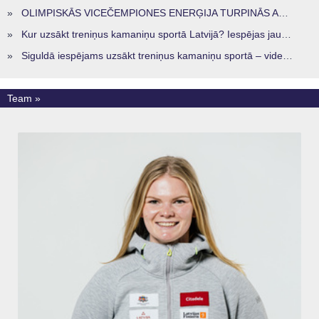
»
OLIMPISKĀS VICEČEMPIONES ENERĢIJA TURPINĀS ARĪ STARPSEZONĀ
»
Kur uzsākt treniņus kamaniņu sportā Latvijā? Iespējas jaunajiem sportistiem visos reģionos
»
Siguldā iespējams uzsākt treniņus kamaniņu sportā – vide, kur veidojas nākamā sportistu paaudze
Team »