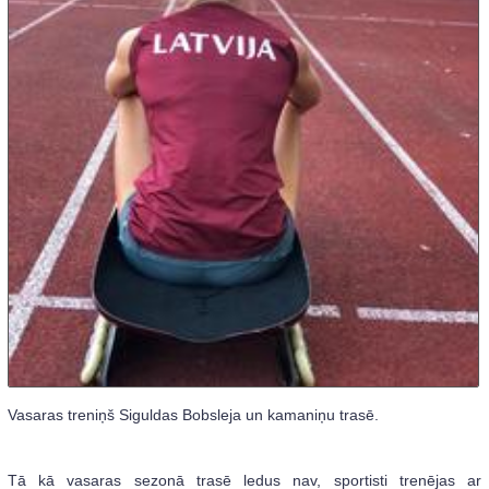
Vasaras treniņš Siguldas Bobsleja un kamaniņu trasē.
Tā kā vasaras sezonā trasē ledus nav, sportisti trenējas ar