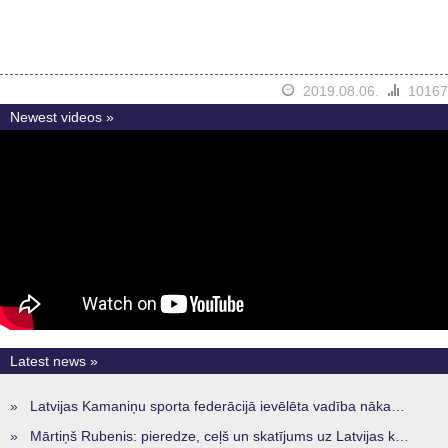
2019.08.06.
10167
Newest videos »
Latest news »
»
Latvijas Kamaniņu sporta federācijā ievēlēta vadība nākamajam četru gadu termiņam
»
Mārtiņš Rubenis: pieredze, ceļš un skatījums uz Latvijas kamaniņu sportu