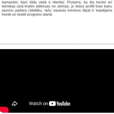
kamanām, kam slidu vietā ir ritentiņi. Protams, ka šie treniņi arī
tehnikas ziņā krietni atškirzas no ziemas, jo ledus profili trasi katru
sezonu padara citādāku, taču vasaras treniņos tāpat ir iespējams
trenēt un testēt progresu startā.