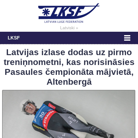
Latviski »
LKSF
Latvijas izlase dodas uz pirmo
treniņnometni, kas norisināsies
Pasaules čempionāta mājvietā,
Altenbergā