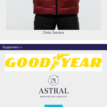
Zintis Šaicāns
Supporters »