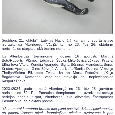
Sestdien, 21. oktobrī, Latvijas Nacionālā kamaniņu sporta izlase
izbrauks uz Altenbergu, Vācijā, kur no 23. līdz 26. oktobrim
norisināsies starptautiskā treniņu nometne.
Uz Altenbergas treniņnometni dosies 16 sportisti: Mārtiņš
Bots/Roberts Plūme, Eduards Ševics-Mikeļševics/Lūkass Krasts,
Elīna Ieva Vītola, Kendija Aparjode, Sigita Bērziņa, Frančeska Bona,
Kristers Aparjods, Gints Bērziņš, Anda Upīte/Sanija Ozoliņa, Viktorija
Ziediņa/Selīna Elizabete Zvilna, kā arī Marta Robežniece/Kitija
Bogdānova. Komandai veselības stāvokļa dēļ nepievienosies
Kaspars Rinks.
2023./2024. gada sezonā Altenbergā no 26. līdz 28. janvārim
norisināsies 52. FIL Pasaules čempionāts un uzreiz, nākamajā
nedēļas nogalē turpat, Altenbergā, tiks aizvadīts Eberspächer
Pasaules kausa piektais posms.
“
Uz nometni komanda brauks teju pilnā sastāvā. Izlasei pievienosies
arī junioru izlases atlēti. Jaunākajiem atlētiem uzdevums ir pēc