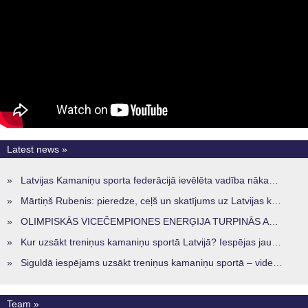
Latest news »
»
Latvijas Kamaniņu sporta federācijā ievēlēta vadība nākamajam četru gadu termiņam
»
Mārtiņš Rubenis: pieredze, ceļš un skatījums uz Latvijas kamaniņu sportu
»
OLIMPISKĀS VICEČEMPIONES ENERĢIJA TURPINĀS ARĪ STARPSEZONĀ
»
Kur uzsākt treniņus kamaniņu sportā Latvijā? Iespējas jaunajiem sportistiem visos reģionos
»
Siguldā iespējams uzsākt treniņus kamaniņu sportā – vide, kur veidojas nākamā sportistu paaudze
Team »