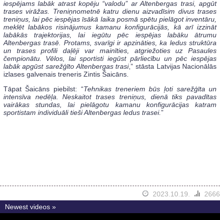
iespējams labāk atrast kopēju “valodu” ar Altenbergas trasi, apgūt
trases virāžas. Treniņnometnē katru dienu aizvadīsim divus trases
treniņus, lai pēc iespējas īsākā laika posmā spētu pielāgot inventāru,
meklēt labākos risinājumus kamanu konfigurācijās, kā arī izzināt
labākās trajektorijas, lai iegūtu pēc iespējas labāku ātrumu
Altenbergas trasē. Protams, svarīgi ir apzināties, ka ledus struktūra
un trases profili daļēji var mainīties, atgriežoties uz Pasaules
čempionātu. Vēlos, lai sportisti iegūst pārliecību un pēc iespējas
labāk apgūst sarežģīto Altenbergas trasi
,” stāsta Latvijas Nacionālās
izlases galvenais treneris Zintis Šaicāns.
Tāpat Šaicāns piebilst: “
Tehnikas treneriem būs ļoti sarežģīta un
intensīva nedēļa. Neskaitot trases treniņus, dienā tiks pavadītas
vairākas stundas, lai pielāgotu kamanu konfigurācijas katram
sportistam individuāli tieši Altenbergas ledus trasei.
”
2023.10.19.
2666
Newest videos »