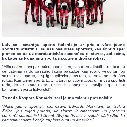
Latvijas kamaniņu sporta federācija ar prieku vēro jauno
sportistu attīstību. Jaunās paaudzes sportisti, kas šobrīd sper
pirmos soļus uz starptautiskās sacensību skatuves, apliecina,
ka Latvijas kamaniņu sporta nākotne ir drošās rokās.
"Mēs esam lepni par mūsu sportistiem, kas ar neatlaidību un talantu
ceļ Latvijas vārdu pasaulē. Jaunā paaudze, kas šobrīd veido pirmos
soļus lielajā sportā, ir spilgts apliecinājums tam, ka nākotne ir drošās
rokās. Kamaniņu sports Latvijā turpina stiprināties, un mūsu sportisti
rāda, ka ar smagu darbu viss ir iespējams. Latvija turpina būt
kamaniņu sporta lielvalsts!"
Treneris Kaspars Konrāds izceļ jauno talantu potenciālu:
"Mūsu jaunie sportisti, piemēram, Edvards Markitāns un Selīna
Zvilna, jau tagad parāda, ka viņiem ir cīņasspars un prasmes
konkurēt starptautiskā līmenī. Šīs jaunās asinis sniedz pārliecību, ka
kamaniņu sports Latvijā turpinās augt un attīstīties."