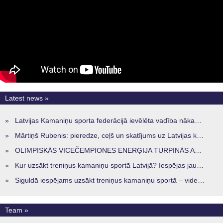
Latest news »
»
Latvijas Kamaniņu sporta federācijā ievēlēta vadība nākamajam četru gadu termiņam
»
Mārtiņš Rubenis: pieredze, ceļš un skatījums uz Latvijas kamaniņu sportu
»
OLIMPISKĀS VICEČEMPIONES ENERĢIJA TURPINĀS ARĪ STARPSEZONĀ
»
Kur uzsākt treniņus kamaniņu sportā Latvijā? Iespējas jaunajiem sportistiem visos reģionos
»
Siguldā iespējams uzsākt treniņus kamaniņu sportā – vide, kur veidojas nākamā sportistu paaudze
Team »