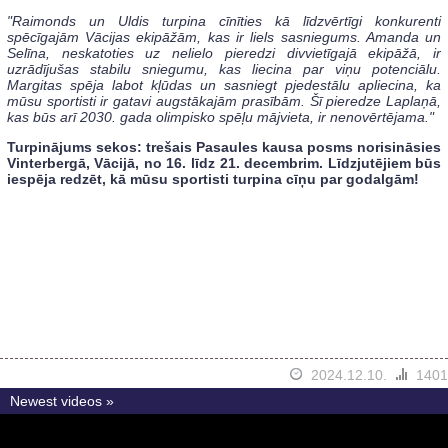
"Raimonds un Uldis turpina cīnīties kā līdzvērtīgi konkurenti
spēcīgajām Vācijas ekipāžām, kas ir liels sasniegums. Amanda un
Selīna, neskatoties uz nelielo pieredzi divvietīgajā ekipāžā, ir
uzrādījušas stabilu sniegumu, kas liecina par viņu potenciālu.
Margitas spēja labot kļūdas un sasniegt pjedestālu apliecina, ka
mūsu sportisti ir gatavi augstākajām prasībām. Šī pieredze Laplaņā,
kas būs arī 2030. gada olimpisko spēļu mājvieta, ir nenovērtējama."
Turpinājums sekos: trešais Pasaules kausa posms norisināsies
Vinterbergā, Vācijā, no 16. līdz 21. decembrim. Līdzjutējiem būs
iespēja redzēt, kā mūsu sportisti turpina cīņu par godalgām!
2024.12.10.
1401
Newest videos »