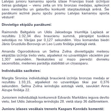
Latvijas junioru kamaniņu sporta izlase Francijas trasē izcīnījusi
četras godalgas – vienu zelta un trīs bronzas medaļas, apliecinot
savu meistarību un gatavību konkurēt starptautiskajā arēnā. Šie
panākumi iezīmē jaunu spožu posmu Latvijas kamaniņu sporta
vēsturē!
Divvietīgo ekipāžu panākumi:
Raimonds Baltgalvis un Uldis Jakseboga triumfēja Laplaņā ar
rezultātu 1:32,34 divu braucienu summā, pārspējot tuvākos
sekotājus no Vācijas par 0,127 sekundēm. Viņu komandas biedri
Jānis Gruzdulis-Borovojs un Leo Lusts finišēja piektajā vietā.
Amanda Ogorodņikova un Selīna Zvilna divvietīgajās meiteņu
ekipāžās izcīnīja trešo vietu, atpaliekot no uzvarētājām vācietēm par
1,307 sekundēm. Neskatoties uz mazo pieredzi divnieku
sacensībās, meitenes parādīja stabilitāti un cīņassparu.
Individuālās sacīkstes:
Margita Sirsniņa individuālajā braucienā izcīnīja bronzas medaļu ar
rezultātu 1:33,15, atpaliekot no uzvarētājas tikai par 0,376
sekundēm. Selīna Zvilna ierindojās astotajā vietā, savukārt Anna
Aizupe finišēja 22.
Junioriem individuālajā konkurencē Edvards Markitāns ieguva devīto
vietu, bet Uldis Jakseboga ierindojās 28. vietā starp 36 dalībniekiem.
Junioru izlases vecākais treneris Kaspars Konrāds komentē: