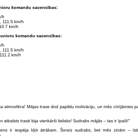
unioru komandu sacensības:
m/h
, 111.5 km/h
10.7 km/h
 Junioru komandu sacensības:
m/h
, 111.5 km/h
 111.2 km/h
aša atmosfēra! Mājas trase dod papildu motivāciju, un mēs cīnījāmies p
atbalsts trasē bija vienkārši lielisks! Sudrabs mājās – tas ir īpaši!"
iens ir iespēja kļūt ātrākam. Šoreiz sudrabs, bet mēs zinām – īst
