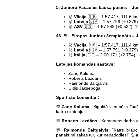
5. Junioru Pasaules kausa posms – J
🥇
Vācija
🇩🇪 – 1:57.417, 111.6 k
🥈
Latvija
🇱🇻 – 1:57.796 (+0.379)
🥉
ASV
🇺🇸 – 1:57.949 (+0.532), 1
46. FIL Eiropas Junioru čempionāts –
🥇
Vācija
🇩🇪 – 1:57.417, 111.4 k
🥈
Latvija
🇱🇻 – 1:57.791 (+0.379)
🥉
Itālija
🇮🇹 – 2:00.171 (+2.754),
Latvijas komandas sastāvs:
Zane Kaluma
Roberts Lazdāns
Raimonds Baltgalvis
Uldis Jakseboga
Sportistu komentāri:
💬
Zane Kaluma
: "Siguldā vienmēr ir īp
katru simtdaļu!"
💬
Roberts Lazdāns
: "Komandas darbs un 
💬
Raimonds Baltgalvis
: "Katrs brauc
panākumi sākas tur, kur nepadodies!" 💪