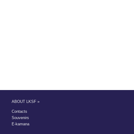
ABOUT LKSF »
Contacts
Souvenirs
E-kamana