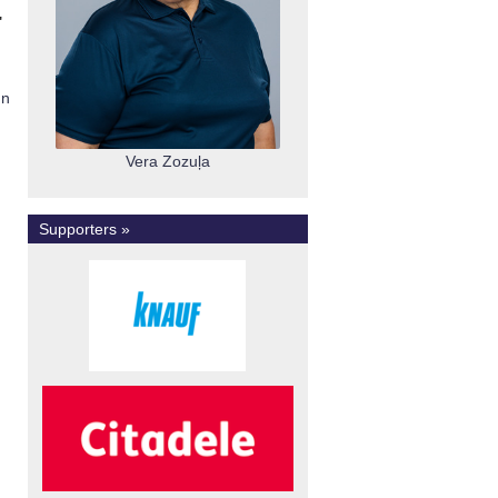
"
un
Vera Zozuļa
Supporters »