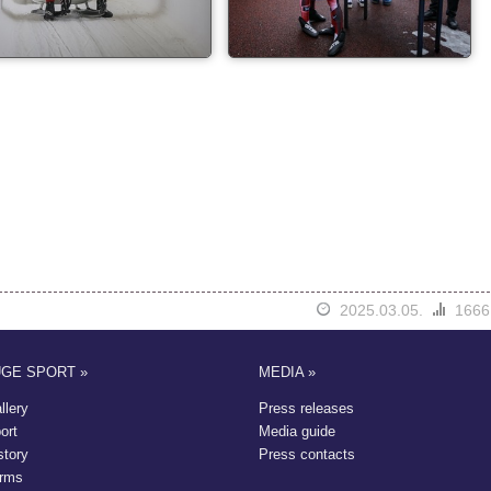
2025.03.05.
1666
UGE SPORT »
MEDIA »
llery
Press releases
ort
Media guide
story
Press contacts
rms