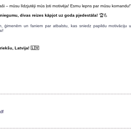
 īpaši – mūsu līdzjutēji mūs ļoti motivēja! Esmu lepns par mūsu komandu!
sniegumu, divas reizes kāpjot uz goda pjedestāla!
🏆💪
em, ģimenēm un faniem par atbalstu, kas sniedz papildu motivāciju 
i!
iekšu, Latvija! 🇱🇻
df