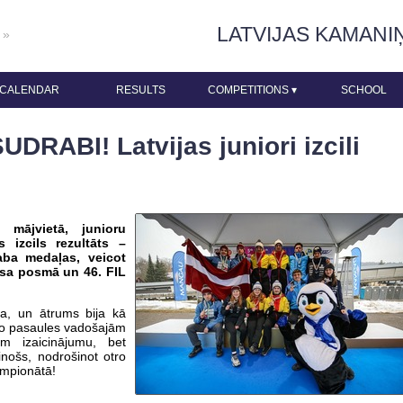
LATVIJAS KAMANI
 »
CALENDAR
RESULTS
COMPETITIONS
▾
SCHOOL
UDRABI! Latvijas juniori izcili
 mājvietā, junioru
 izcils rezultāts –
raba medaļas, veicot
usa posmā un 46. FIL
na, un ātrums bija kā
 no pasaules vadošajām
em izaicinājumu, bet
inošs, nodrošinot otro
empionātā!