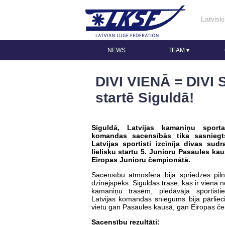
Latviski
NEWS
TEAM
▾
DIVI VIENĀ = DIVI S
startē Siguldā!
Siguldā, Latvijas kamaniņu sporta
komandas sacensībās tika sasniegts
Latvijas sportisti izcīnīja divas sud
lielisku startu 5. Junioru Pasaules ka
Eiropas Junioru čempionātā.
Sacensību atmosfēra bija spriedzes pil
dzinējspēks. Siguldas trase, kas ir viena
kamaniņu trasēm, piedāvāja sportisti
Latvijas komandas sniegums bija pārliec
vietu gan Pasaules kausā, gan Eiropas č
Sacensību rezultāti: