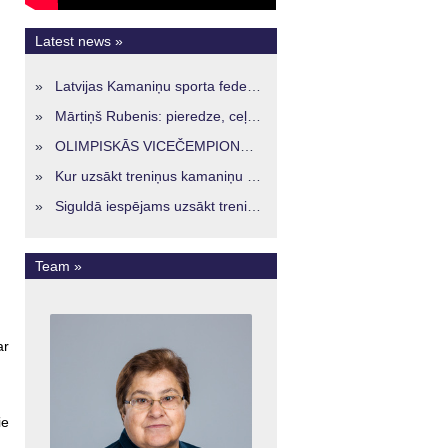
Latest news »
»
Latvijas Kamaniņu sporta federācijā ievēlēta vadība nākamajam četru gadu termiņam
»
Mārtiņš Rubenis: pieredze, ceļš un skatījums uz Latvijas kamaniņu sportu
»
OLIMPISKĀS VICEČEMPIONES ENERĢIJA TURPINĀS ARĪ STARPSEZONĀ
»
Kur uzsākt treniņus kamaniņu sportā Latvijā? Iespējas jaunajiem sportistiem visos reģionos
»
Siguldā iespējams uzsākt treniņus kamaniņu sportā – vide, kur veidojas nākamā sportistu paaudze
Team »
ar
ie