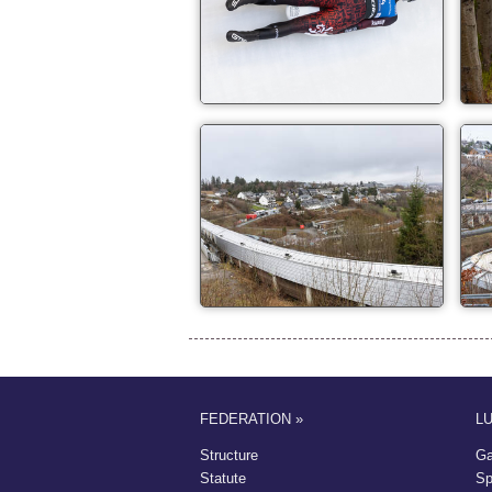
FEDERATION »
L
Structure
Ga
Statute
Sp