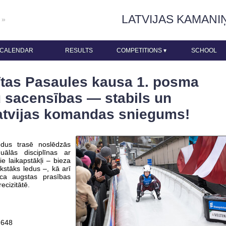
LATVIJAS KAMANI
 »
CALENDAR
RESULTS
COMPETITIONS
▾
SCHOOL
ītas Pasaules kausa 1. posma
u sacensības — stabils un
Latvijas komandas sniegums!
edus trasē noslēdzās
ālās disciplīnas ar
e laikapstākļi – bieza
kstāks ledus –, kā arī
ica augstas prasības
ecizitātē.
.648