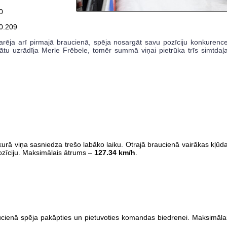
0
0.209
arēja arī pirmajā braucienā, spēja nosargāt savu pozīciju konkurenc
tātu uzrādīja Merle Frēbele, tomēr summā viņai pietrūka trīs simtdaļ
kurā viņa sasniedza trešo labāko laiku. Otrajā braucienā vairākas kļūd
ozīciju. Maksimālais ātrums –
127.34 km/h
.
aucienā spēja pakāpties un pietuvoties komandas biedrenei. Maksimāla