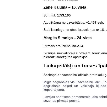
Zane Kaluma – 16. vieta
Summā:
1:53.105
Atpalikšana no uzvarētājas:
+1.457 sek.
Stabils sniegums abos braucienos ar 16. 
Margita Sirsniņa – 24. vieta
Pirmais brauciens:
58.213
Sirsniņa nekvalificējās otrajam braucie
pieredzi sarežģītos apstākļos.
Laikapstākļi un trases īpa
Saskaņā ar sacensību oficiālo protokolu ga
Migla saglabājās visu sacensību laiku, ī
apgrūtināja saķeri un veicināja kļūdas
kopvērtējumā.
Latvijas sportistes demonstrēja labu tehni
sezonas pirmajā posmā.