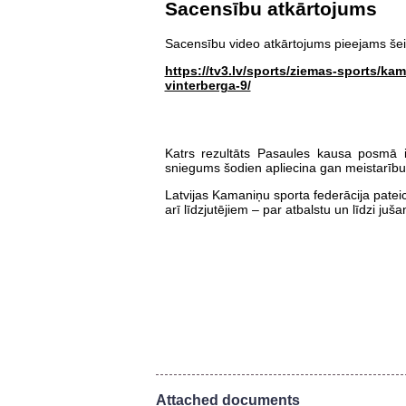
Sacensību atkārtojums
Sacensību video atkārtojums pieejams šei
https://tv3.lv/sports/ziemas-sports/ka
vinterberga-9/
Katrs rezultāts Pasaules kausa posmā ir
sniegums šodien apliecina gan meistarību
Latvijas Kamaniņu sporta federācija patei
arī līdzjutējiem – par atbalstu un līdzi juš
Attached documents