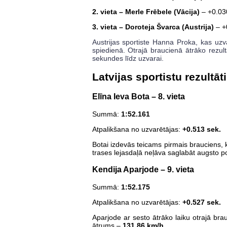
2. vieta – Merle Frēbele (Vācija)
– +0.03
3. vieta – Doroteja Švarca (Austrija)
– +
Austrijas sportiste Hanna Proka, kas uzv
spiedienā. Otrajā braucienā ātrāko rezul
sekundes līdz uzvarai.
Latvijas sportistu rezultāti
Elīna Ieva Bota – 8. vieta
Summā:
1:52.161
Atpalikšana no uzvarētājas:
+0.513 sek.
Botai izdevās teicams pirmais brauciens, 
trases lejasdaļā neļāva saglabāt augsto p
Kendija Aparjode – 9. vieta
Summā:
1:52.175
Atpalikšana no uzvarētājas:
+0.527 sek.
Aparjode ar sesto ātrāko laiku otrajā br
ātrums –
131.86 km/h
.