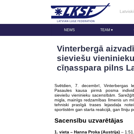
Latviski
NEWS
TEAM
▾
Vinterbergā aizvad
sieviešu vieniniek
cīņasspara pilns 
Svētdien, 7. decembrī, Vinterbergas l
Pasaules kausa pirmā posma individu
sieviešu vieninieku sacensībām. Sarežģīti
migla, mainīgs redzamības līmenis un mī
tehniski prasīgā trases lejasdaļa note
sportistēm gan starta reakcijā, gan līniju pr
Sacensību uzvarētājas
1. vieta – Hanna Proka (Austrija)
– 1:51