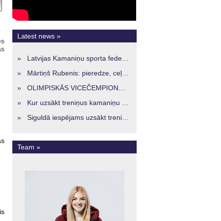
Latest news »
es
as
»
Latvijas Kamaniņu sporta federācijā ievēlēta vadība nākamajam četru gadu termiņam
»
Mārtiņš Rubenis: pieredze, ceļš un skatījums uz Latvijas kamaniņu sportu
»
OLIMPISKĀS VICEČEMPIONES ENERĢIJA TURPINĀS ARĪ STARPSEZONĀ
»
Kur uzsākt treniņus kamaniņu sportā Latvijā? Iespējas jaunajiem sportistiem visos reģionos
»
Siguldā iespējams uzsākt treniņus kamaniņu sportā – vide, kur veidojas nākamā sportistu paaudze
as
Team »
is