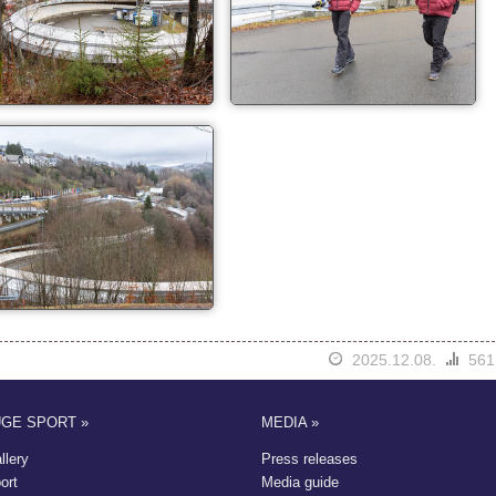
2025.12.08.
561
UGE SPORT »
MEDIA »
llery
Press releases
ort
Media guide