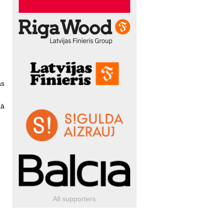
as
kā
All supporters