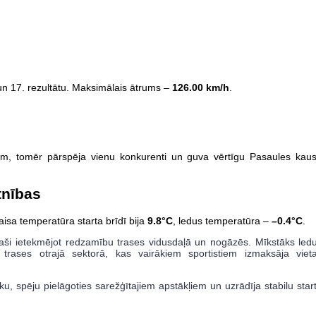
un 17. rezultātu. Maksimālais ātrums –
126.00 km/h
.
nam, tomēr pārspēja vienu konkurenti un guva vērtīgu Pasaules kau
tnības
isa temperatūra starta brīdī bija
9.8°C
, ledus temperatūra –
–0.4°C
.
paši ietekmējot redzamību trases vidusdaļā un nogāzēs. Mīkstāks led
 trases otrajā sektorā, kas vairākiem sportistiem izmaksāja viet
ku, spēju pielāgoties sarežģītajiem apstākļiem un uzrādīja stabilu star