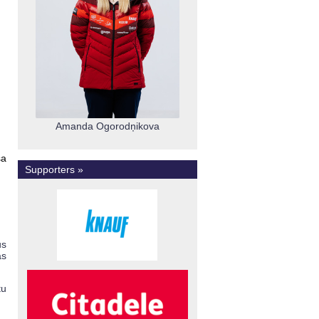
Amanda Ogorodņikova
sa
Supporters »
us
as
tu