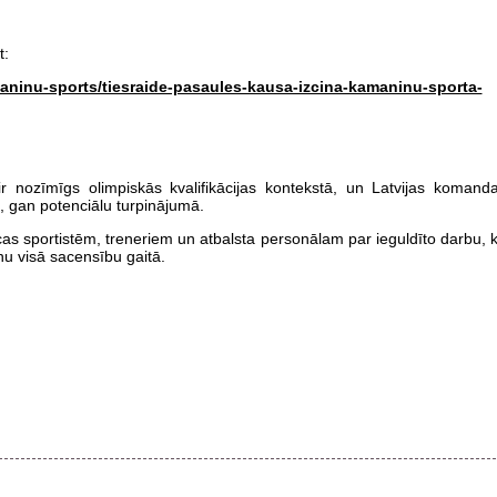
t:
maninu-sports/tiesraide-pasaules-kausa-izcina-kamaninu-sporta-
 nozīmīgs olimpiskās kvalifikācijas kontekstā, un Latvijas komand
, gan potenciālu turpinājumā.
cas sportistēm, treneriem un atbalsta personālam par ieguldīto darbu, 
anu visā sacensību gaitā.