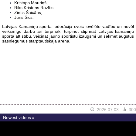
Kristaps Mauriņš;
Riks Kristens Rozītis;
Zintis Šaicāns;
Juris Šics.
Latvijas Kamaniņu sporta federācija sveic ievēlēto vadību un novēl
veiksmīgu darbu arī turpmāk, turpinot stiprināt Latvijas kamaniņu
sporta attīstību, veicināt jauno sportistu izaugsmi un sekmēt augstus
sasniegumus starptautiskajā arēnā.
2026.07.03.
300
Newest videos »