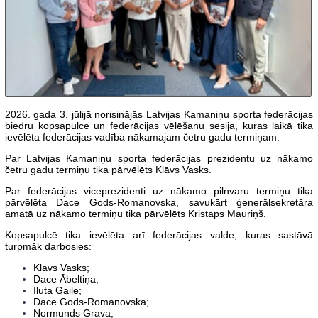
2026. gada 3. jūlijā norisinājās Latvijas Kamaniņu sporta federācijas
biedru kopsapulce un federācijas vēlēšanu sesija, kuras laikā tika
ievēlēta federācijas vadība nākamajam četru gadu termiņam.
Par Latvijas Kamaniņu sporta federācijas prezidentu uz nākamo
četru gadu termiņu tika pārvēlēts Klāvs Vasks.
Par federācijas viceprezidenti uz nākamo pilnvaru termiņu tika
pārvēlēta Dace Gods-Romanovska, savukārt ģenerālsekretāra
amatā uz nākamo termiņu tika pārvēlēts Kristaps Mauriņš.
Kopsapulcē tika ievēlēta arī federācijas valde, kuras sastāvā
turpmāk darbosies:
Klāvs Vasks;
Dace Ābeltiņa;
Iluta Gaile;
Dace Gods-Romanovska;
Normunds Grava;