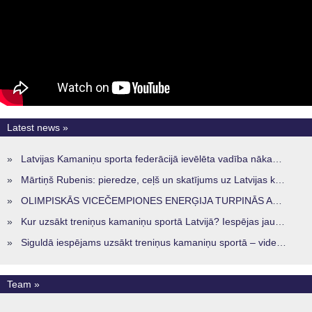
Latest news »
»
Latvijas Kamaniņu sporta federācijā ievēlēta vadība nākamajam četru gadu termiņam
»
Mārtiņš Rubenis: pieredze, ceļš un skatījums uz Latvijas kamaniņu sportu
»
OLIMPISKĀS VICEČEMPIONES ENERĢIJA TURPINĀS ARĪ STARPSEZONĀ
»
Kur uzsākt treniņus kamaniņu sportā Latvijā? Iespējas jaunajiem sportistiem visos reģionos
»
Siguldā iespējams uzsākt treniņus kamaniņu sportā – vide, kur veidojas nākamā sportistu paaudze
Team »