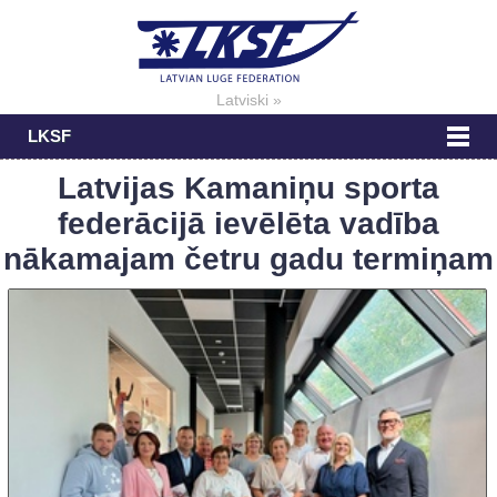
Latviski »
LKSF
Latvijas Kamaniņu sporta
federācijā ievēlēta vadība
nākamajam četru gadu termiņam