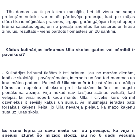
- Tās domas jau ik pa laikam mainījās, bet kā vienu no sapņu
profesijām noteikti var minēt pārdevēja profesiju, kad pie mājas
stūra tika iemēģinātas prasmes, tirgojot garāmgājējiem turpat upeņu
krūmā salasītas ogas, un no penāļa iznemtus flomasterus un krāsu
zīmuļus, rezultāts - viens pārdots flomasters un 20 santīmi.
-
Kādus kulinārijas brīnumus Ulla skolas gados vai bērnībā ir
paveikusi?
- Kulinārijas brīnumi tiešām ir īsti brīnumi, jau no mazām dienām,
labākie skolotāji – pavārgrāmatas, internets un šad tad mammas un
krustmātes padomi. Patiesībā Ulla vienmēr ir bijusi rātns un prātīgs
bērns ar nopietnu attieksmi pret daudzām lietām un augstu
pienākuma apziņu. Viņa nekad nav taisījusi scēnas veikalā, kad
vēlējas, lai viņai nopērk kādu mantu. Ulla ir cilvēks, kurš loti mīl
dzīvniekus it sevišķi kaķus un suņus. Arī mūsmājās ieradās pats
foršākais kaķēns Keita, jo Ulla nevarēja pieļaut, ka mazo kaķēnu
sūta uz jūras skolu.
Es esmu lepna ar savu meitu un ļoti priecājos, ka viņa ir
spējusi izturēt šo milzīgo slodzi, jau no 8 gadu vecuma