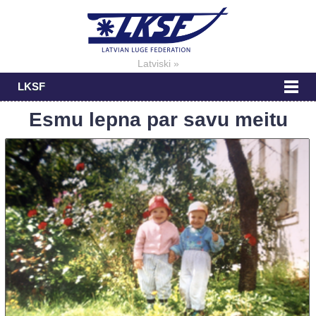
Latviski »
LKSF
Esmu lepna par savu meitu