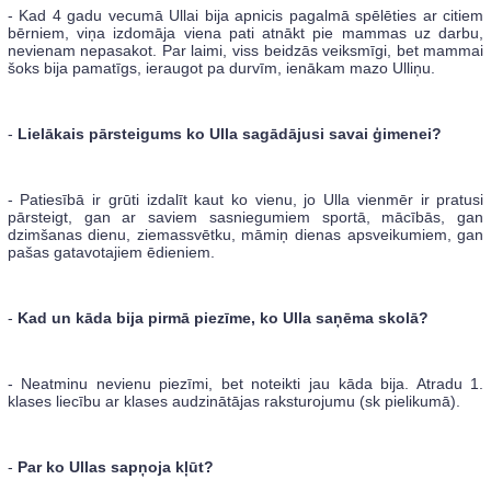
- Kad 4 gadu vecumā Ullai bija apnicis pagalmā spēlēties ar citiem
bērniem, viņa izdomāja viena pati atnākt pie mammas uz darbu,
nevienam nepasakot. Par laimi, viss beidzās veiksmīgi, bet mammai
šoks bija pamatīgs, ieraugot pa durvīm, ienākam mazo Ulliņu.
-
Lielākais pārsteigums ko Ulla sagādājusi savai ģimenei?
- Patiesībā ir grūti izdalīt kaut ko vienu, jo Ulla vienmēr ir pratusi
pārsteigt, gan ar saviem sasniegumiem sportā, mācībās, gan
dzimšanas dienu, ziemassvētku, māmiņ dienas apsveikumiem, gan
pašas gatavotajiem ēdieniem.
-
Kad un kāda bija pirmā piezīme, ko Ulla saņēma skolā?
- Neatminu nevienu piezīmi, bet noteikti jau kāda bija. Atradu 1.
klases liecību ar klases audzinātājas raksturojumu (sk pielikumā).
-
Par ko Ullas sapņoja kļūt?