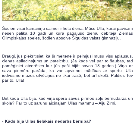
Šodien visai kamaniņu saimei ir liela diena. Mūsu Ulla, kurai pavisam
nesen palika 18 gadi un kura pagājušo ziemu debitēja Ziemas
Olimpiskajās spēlēs, šodien absolvē Siguldas valsts ģimnāziju.
Draugi, jūs piekritīsiet, ka šī meitene ir pelnījusi mūsu visu aplausus,
cieņas apliecinājums un pateicību. (Ja kāds vēl par to šaubās, tad
pamēģiniet atcerēties kur jūs paši bijāt savos 18 gados.) Viņa ar
savu piemēru parāda, ka var apvienot mācības ar sportu. Ulla
iedvesmo mazos cilvēciņus ne tikai trasē, bet arī skolā. Paldies Tev
par to, Ulla!
Bet kāda Ulla bija, kad viņa spēra savus pirmos soļu bērnudārzā un
skolā? Par to uz sarunu aicinājām Ullas mammu – Aiju Zirni.
-
Kāds bija Ullas lielākais nedarbs bērnībā?