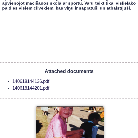
apvienojot mācīšanos skolā ar sportu. Varu teikt tikai vislielāko
paldies visiem cilvēkiem, kas viņu ir sapratuši un atbalstījuši.
Attached documents
140618144136.pdf
140618144201.pdf