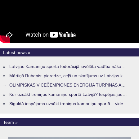
Latest news »
»
Latvijas Kamaniņu sporta federācijā ievēlēta vadība nākamajam četru gadu termiņam
»
Mārtiņš Rubenis: pieredze, ceļš un skatījums uz Latvijas kamaniņu sportu
»
OLIMPISKĀS VICEČEMPIONES ENERĢIJA TURPINĀS ARĪ STARPSEZONĀ
»
Kur uzsākt treniņus kamaniņu sportā Latvijā? Iespējas jaunajiem sportistiem visos reģionos
»
Siguldā iespējams uzsākt treniņus kamaniņu sportā – vide, kur veidojas nākamā sportistu paaudze
Team »