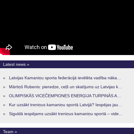
Latest news »
»
Latvijas Kamaniņu sporta federācijā ievēlēta vadība nākamajam četru gadu termiņam
»
Mārtiņš Rubenis: pieredze, ceļš un skatījums uz Latvijas kamaniņu sportu
»
OLIMPISKĀS VICEČEMPIONES ENERĢIJA TURPINĀS ARĪ STARPSEZONĀ
»
Kur uzsākt treniņus kamaniņu sportā Latvijā? Iespējas jaunajiem sportistiem visos reģionos
»
Siguldā iespējams uzsākt treniņus kamaniņu sportā – vide, kur veidojas nākamā sportistu paaudze
Team »