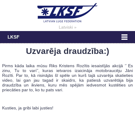
Latviski »
LKSF
Uzvarēja draudzība:)
Pirms kāda laika mūsu Riks Kristens Rozītis iesaistījās akcijā ‘’ Es
zinu, Tu to vari’’, kuras ietvaros izaicināja motobraucēju Jāni
Rozīti. Par to, kā risinājās šī spēle un kurš tajā uzvarēja skatieties
video, lai gan jau tagad ir skaidrs, ka patiesā uzvarētāja bija
draudzība un ikviens, kuru mēs spējām iedvesmot kustēties un
priecāties par to, ko tu pats vari.
Kusties, ja gribi labi justies!