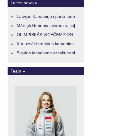
Latest news »
»
Latvijas Kamaniņu sporta federācijā ievēlēta vadība nākamajam četru gadu termiņam
»
Mārtiņš Rubenis: pieredze, ceļš un skatījums uz Latvijas kamaniņu sportu
»
OLIMPISKĀS VICEČEMPIONES ENERĢIJA TURPINĀS ARĪ STARPSEZONĀ
»
Kur uzsākt treniņus kamaniņu sportā Latvijā? Iespējas jaunajiem sportistiem visos reģionos
»
Siguldā iespējams uzsākt treniņus kamaniņu sportā – vide, kur veidojas nākamā sportistu paaudze
Team »