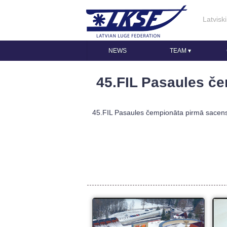
Latviski
NEWS
TEAM
▾
45.FIL Pasaules č
45.FIL Pasaules čempionāta pirmā sacensību