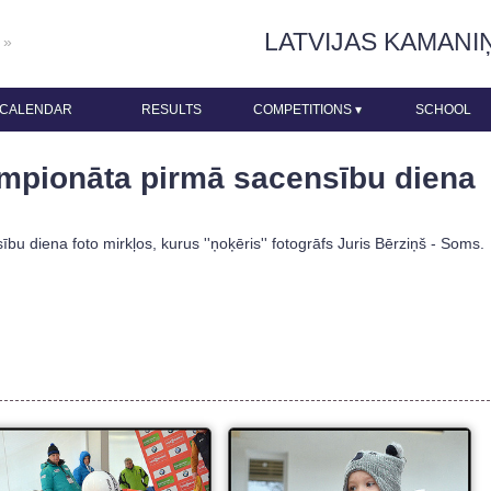
LATVIJAS KAMANI
 »
CALENDAR
RESULTS
COMPETITIONS
▾
SCHOOL
empionāta pirmā sacensību diena
 diena foto mirkļos, kurus ''ņoķēris'' fotogrāfs Juris Bērziņš - Soms.