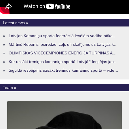
Latest news »
»
Latvijas Kamaniņu sporta federācijā ievēlēta vadība nākamajam četru gadu termiņam
»
Mārtiņš Rubenis: pieredze, ceļš un skatījums uz Latvijas kamaniņu sportu
»
OLIMPISKĀS VICEČEMPIONES ENERĢIJA TURPINĀS ARĪ STARPSEZONĀ
»
Kur uzsākt treniņus kamaniņu sportā Latvijā? Iespējas jaunajiem sportistiem visos reģionos
»
Siguldā iespējams uzsākt treniņus kamaniņu sportā – vide, kur veidojas nākamā sportistu paaudze
Team »