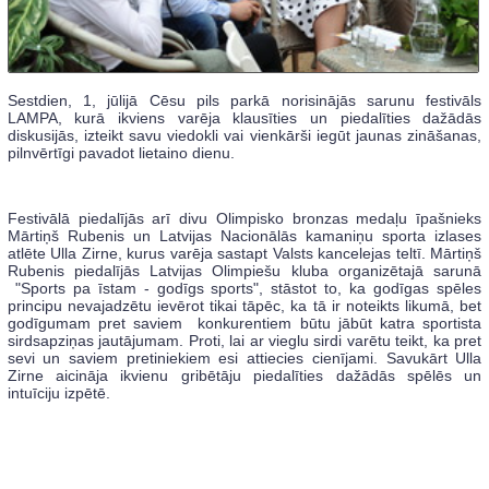
Sestdien, 1, jūlijā Cēsu pils parkā norisinājās sarunu festivāls
LAMPA, kurā ikviens varēja klausīties un piedalīties dažādās
diskusijās, izteikt savu viedokli vai vienkārši iegūt jaunas zināšanas,
pilnvērtīgi pavadot lietaino dienu.
Festivālā piedalījās arī divu Olimpisko bronzas medaļu īpašnieks
Mārtiņš Rubenis un Latvijas Nacionālās kamaniņu sporta izlases
atlēte Ulla Zirne, kurus varēja sastapt Valsts kancelejas teltī. Mārtiņš
Rubenis piedalījās Latvijas Olimpiešu kluba organizētajā sarunā
"Sports pa īstam - godīgs sports", stāstot to, ka godīgas spēles
principu nevajadzētu ievērot tikai tāpēc, ka tā ir noteikts likumā, bet
godīgumam pret saviem konkurentiem būtu jābūt katra sportista
sirdsapziņas jautājumam. Proti, lai ar vieglu sirdi varētu teikt, ka pret
sevi un saviem pretiniekiem esi attiecies cienījami. Savukārt Ulla
Zirne aicināja ikvienu gribētāju piedalīties dažādās spēlēs un
intuīciju izpētē.