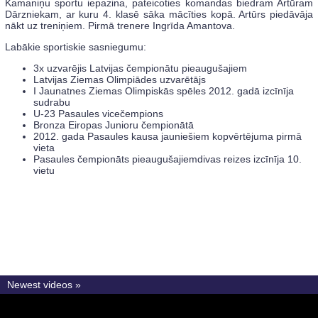
Kamaniņu sportu iepazina, pateicoties komandas biedram Artūram
Dārzniekam, ar kuru 4. klasē sāka mācīties kopā. Artūrs piedāvāja
nākt uz treniņiem. Pirmā trenere Ingrīda Amantova.
Labākie sportiskie sasniegumu:
3x uzvarējis Latvijas čempionātu pieaugušajiem
Latvijas Ziemas Olimpiādes uzvarētājs
I Jaunatnes Ziemas Olimpiskās spēles 2012. gadā izcīnīja
sudrabu
U-23 Pasaules vicečempions
Bronza Eiropas Junioru čempionātā
2012. gada Pasaules kausa jauniešiem kopvērtējuma pirmā
vieta
Pasaules čempionāts pieaugušajiemdivas reizes izcīnīja 10.
vietu
Newest videos »