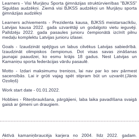
Learners - Visi Murjāņu Sporta ģimnāzijas struktūrvienības "BJKSS"
Siguldas audzēkņi. Ziemā visi BJKSS audzēkņi un Murjāņu sporta
ģimnāzijas audzēkņi
Learners achivements - Prezidenta kausa, BJKSS meistarsacīkšu,
Latvijas kausa 2022. gada uzvarētāji un godalgoto vietu ieguvēji.
Palīdzēju 2022. gada pasaules junioru čempionātā izcīnīt pilnu
medaļu komplektu Latvijas junioru izlasei.
Goals - Izaudzināt spējīgus un labus cilvēkus Latvijas sabiedrībā.
Izaudzināt olimpiskos čempionus. Dot visas savas zināšanas
jaunajai paaudzei, ko esmu krājis 18 gadus. Nest Latvijas un
Kamaniņu sporta federācijas vārdu pasaulē.
Motto - Izdari maksimumu treniņos, lai nav par ko sev pārmest
sacensībās. Lai ir grūti vajag spēt stipram būt un uzvarēt.(Jānis
Ozoliņš)
Work start date - 01.01.2022.
Hobbies - Riteņbraukšana, pārgājieni, laba laika pavadīšana svaigā
gaisā ar ģimeni un draugiem.
Aktīvā kamaniņbraucēja karjera no 2004. līdz 2022. gadam.