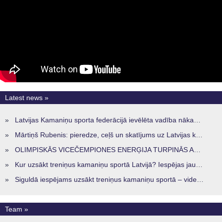
Latest news »
»
Latvijas Kamaniņu sporta federācijā ievēlēta vadība nākamajam četru gadu termiņam
»
Mārtiņš Rubenis: pieredze, ceļš un skatījums uz Latvijas kamaniņu sportu
»
OLIMPISKĀS VICEČEMPIONES ENERĢIJA TURPINĀS ARĪ STARPSEZONĀ
»
Kur uzsākt treniņus kamaniņu sportā Latvijā? Iespējas jaunajiem sportistiem visos reģionos
»
Siguldā iespējams uzsākt treniņus kamaniņu sportā – vide, kur veidojas nākamā sportistu paaudze
Team »