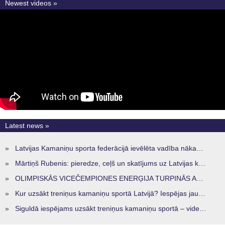
Newest videos »
Latest news »
»
Latvijas Kamaniņu sporta federācijā ievēlēta vadība nākamajam četru gadu termiņam
»
Mārtiņš Rubenis: pieredze, ceļš un skatījums uz Latvijas kamaniņu sportu
»
OLIMPISKĀS VICEČEMPIONES ENERĢIJA TURPINĀS ARĪ STARPSEZONĀ
»
Kur uzsākt treniņus kamaniņu sportā Latvijā? Iespējas jaunajiem sportistiem visos reģionos
»
Siguldā iespējams uzsākt treniņus kamaniņu sportā – vide, kur veidojas nākamā sportistu paaudze