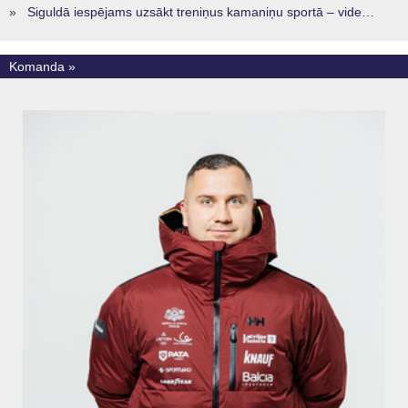
»
Siguldā iespējams uzsākt treniņus kamaniņu sportā – vide, kur veidojas nākamā sportistu paaudze
Komanda »