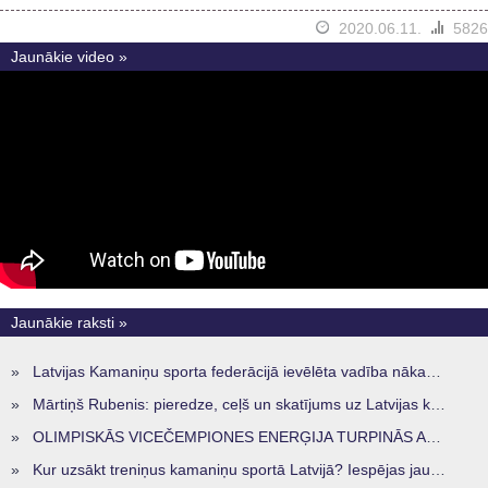
2020.06.11.
5826
Jaunākie video »
Jaunākie raksti »
»
Latvijas Kamaniņu sporta federācijā ievēlēta vadība nākamajam četru gadu termiņam
»
Mārtiņš Rubenis: pieredze, ceļš un skatījums uz Latvijas kamaniņu sportu
»
OLIMPISKĀS VICEČEMPIONES ENERĢIJA TURPINĀS ARĪ STARPSEZONĀ
»
Kur uzsākt treniņus kamaniņu sportā Latvijā? Iespējas jaunajiem sportistiem visos reģionos