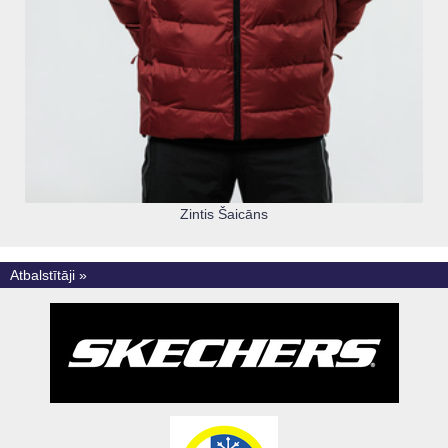
Zintis Šaicāns
Atbalstītāji »