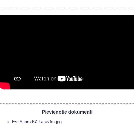
Pievienotie dokumenti
Esi Stiprs Kā karavīrs.jpg