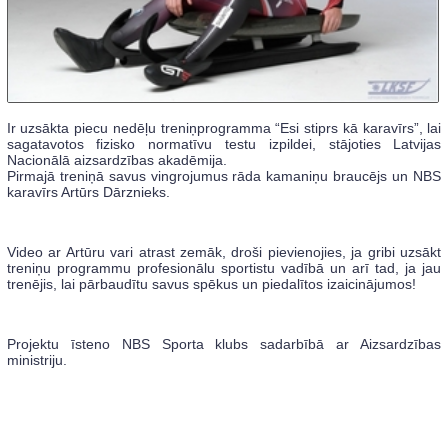
Ir uzsākta piecu nedēļu treniņprogramma “Esi stiprs kā karavīrs”, lai
sagatavotos fizisko normatīvu testu izpildei, stājoties Latvijas
Nacionālā aizsardzības akadēmija.
Pirmajā treniņā savus vingrojumus rāda kamaniņu braucējs un NBS
karavīrs Artūrs Dārznieks.
Video ar Artūru vari atrast zemāk, droši pievienojies, ja gribi uzsākt
treniņu programmu profesionālu sportistu vadībā un arī tad, ja jau
trenējis, lai pārbaudītu savus spēkus un piedalītos izaicinājumos!
Projektu īsteno NBS Sporta klubs sadarbībā ar Aizsardzības
ministriju.