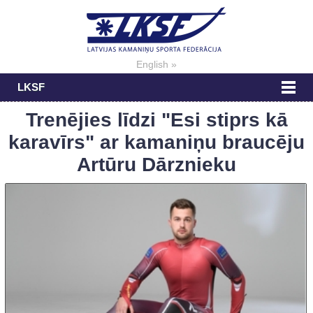
English »
LKSF
Trenējies līdzi "Esi stiprs kā
karavīrs" ar kamaniņu braucēju
Artūru Dārznieku