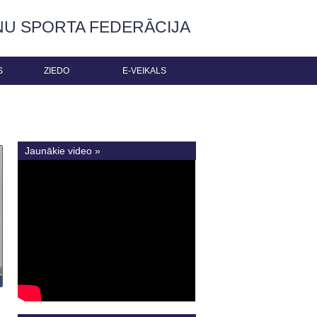
ŅU SPORTA FEDERĀCIJA
S
ZIEDO
E-VEIKALS
Jaunākie video »