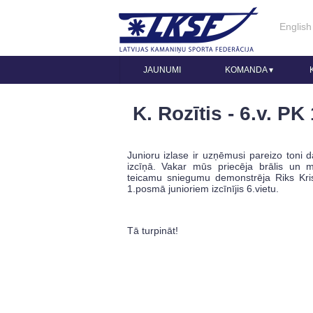
English
JAUNUMI
KOMANDA
▾
K. Rozītis - 6.v. P
Junioru izlase ir uzņēmusi pareizo toni 
izcīņā. Vakar mūs priecēja brālis un m
teicamu sniegumu demonstrēja Riks Kris
1.posmā junioriem izcīnījis 6.vietu.
Tā turpināt!