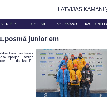
LATVIJAS KAMANI
 »
KALENDĀRS
REZULTĀTI
SACENSĪBAS
▾
NĀC TRENĒTIE
K 1.posmā junioriem
dalībai Pasaules kausa
āsa Aparjodi, šodien
tens Rozītis, kas PK