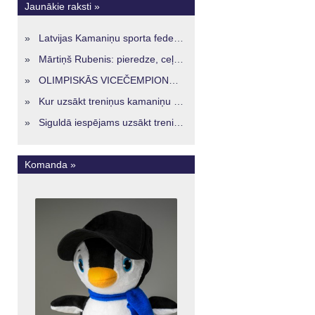
Jaunākie raksti »
»
Latvijas Kamaniņu sporta federācijā ievēlēta vadība nākamajam četru gadu termiņam
»
Mārtiņš Rubenis: pieredze, ceļš un skatījums uz Latvijas kamaniņu sportu
»
OLIMPISKĀS VICEČEMPIONES ENERĢIJA TURPINĀS ARĪ STARPSEZONĀ
»
Kur uzsākt treniņus kamaniņu sportā Latvijā? Iespējas jaunajiem sportistiem visos reģionos
»
Siguldā iespējams uzsākt treniņus kamaniņu sportā – vide, kur veidojas nākamā sportistu paaudze
Komanda »