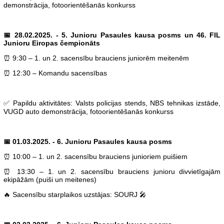
demonstrācija, fotoorientēšanās konkurss
📅 28.02.2025. - 5. Junioru Pasaules kausa posms un 46. FIL
Junioru Eiropas čempionāts
⏰ 9:30 – 1. un 2. sacensību brauciens juniorēm meitenēm
⏰ 12:30 – Komandu sacensības
✅ Papildu aktivitātes: Valsts policijas stends, NBS tehnikas izstāde,
VUGD auto demonstrācija, fotoorientēšanās konkurss
📅 01.03.2025. - 6. Junioru Pasaules kausa posms
⏰ 10:00 – 1. un 2. sacensību brauciens junioriem puišiem
⏰ 13:30 – 1. un 2. sacensību brauciens junioru divvietīgajām
ekipāžām (puiši un meitenes)
🔥 Sacensību starplaikos uzstājas: SOURJ 🎤