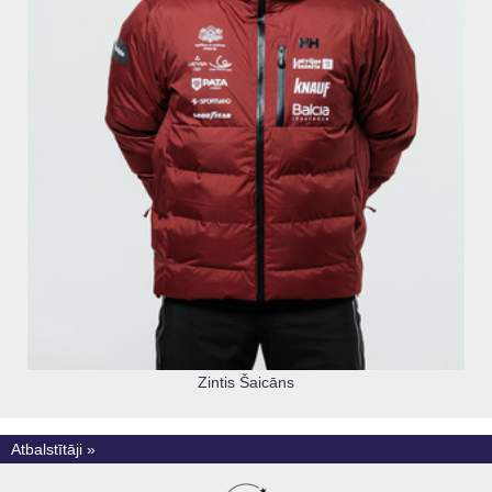
Zintis Šaicāns
Atbalstītāji »