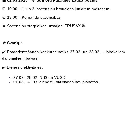
📅 02.03.2025. - 6. Junioru Pasaules kausa posms
⏰ 10:00 – 1. un 2. sacensību brauciens juniorēm meitenēm
⏰ 13:00 – Komandu sacensības
🔥 Sacensību starplaikos uzstājas: PRUSAX 🎤
📌 Svarīgi:
✔️ Fotoorientēšanās konkurss notiks 27.02. un 28.02. – labākajiem
dalībniekiem balvas!
✔️ Dienestu aktivitātes:
27.02.–28.02. NBS un VUGD
01.03.–02.03. dienestu aktivitātes nav plānotas.