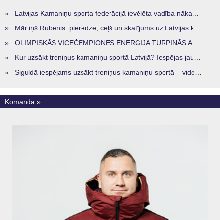
»
Latvijas Kamaniņu sporta federācijā ievēlēta vadība nākamajam četru gadu termiņam
»
Mārtiņš Rubenis: pieredze, ceļš un skatījums uz Latvijas kamaniņu sportu
»
OLIMPISKĀS VICEČEMPIONES ENERĢIJA TURPINĀS ARĪ STARPSEZONĀ
»
Kur uzsākt treniņus kamaniņu sportā Latvijā? Iespējas jaunajiem sportistiem visos reģionos
»
Siguldā iespējams uzsākt treniņus kamaniņu sportā – vide, kur veidojas nākamā sportistu paaudze
Komanda »