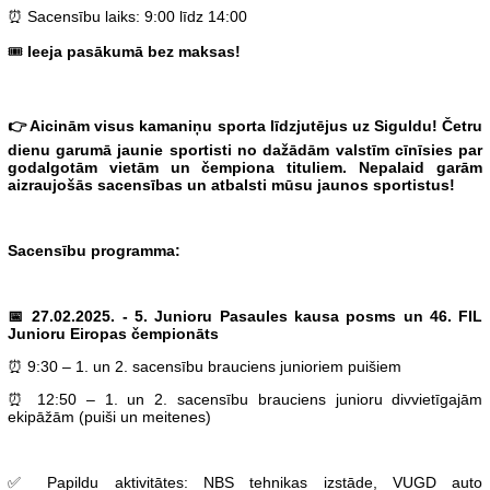
⏰ Sacensību laiks: 9:00 līdz 14:00
🎟
Ieeja pasākumā bez maksas!
👉 Aicinām visus kamaniņu sporta līdzjutējus uz Siguldu! Četru
dienu garumā jaunie sportisti no dažādām valstīm cīnīsies par
godalgotām vietām un čempiona tituliem. Nepalaid garām
aizraujošās sacensības un atbalsti mūsu jaunos sportistus!
Sacensību programma:
📅 27.02.2025. - 5. Junioru Pasaules kausa posms un 46. FIL
Junioru Eiropas čempionāts
⏰ 9:30 – 1. un 2. sacensību brauciens junioriem puišiem
⏰ 12:50 – 1. un 2. sacensību brauciens junioru divvietīgajām
ekipāžām (puiši un meitenes)
✅ Papildu aktivitātes: NBS tehnikas izstāde, VUGD auto