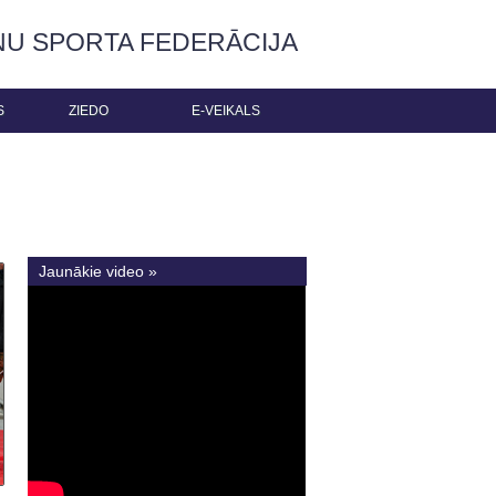
ŅU SPORTA FEDERĀCIJA
S
ZIEDO
E-VEIKALS
Jaunākie video »