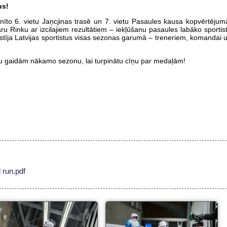
us!
īnīto 6. vietu Jaņcjinas trasē un 7. vietu Pasaules kausa kopvērtējum
 Rinku ar izcilajiem rezultātiem – iekļūšanu pasaules labāko sportis
lstīja Latvijas sportistus visas sezonas garumā – treneriem, komandai 
u gaidām nākamo sezonu, lai turpinātu cīņu par medaļām!
 run.pdf