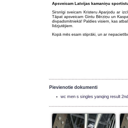
Apsveicam Latvijas kamaniņu sportist
Sirsnīgi sveicam Kristeru Aparjodu ar izc
Tāpat apsveicam Gintu Bērziņu un Kasparu
divpadsmitniekā! Paldies visiem, kas atba
līdzjutējiem.
Kopā mēs esam stiprāki, un ar nepacietīb
Pievienotie dokumenti
wc men s singles yanqing result 2nd