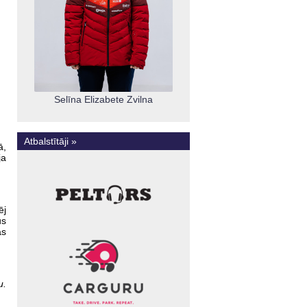
Selīna Elizabete Zvilna
Atbalstītāji »
ā,
ja
ēj
us
ās
u.