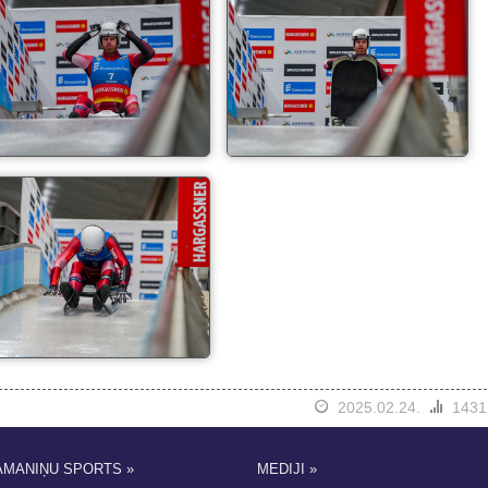
2025.02.24.
1431
AMANIŅU SPORTS »
MEDIJI »