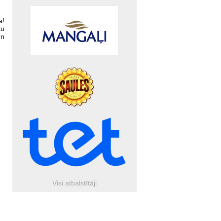
ā!
tu
un
Visi atbalstītāji