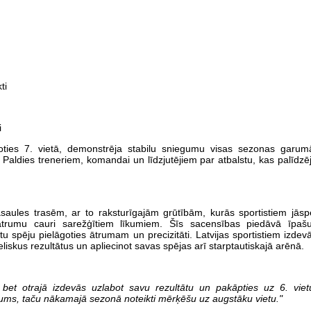
ti
i
joties 7. vietā, demonstrēja stabilu sniegumu visas sezonas garum
Paldies treneriem, komandai un līdzjutējiem par atbalstu, kas palīdzē
saules trasēm, ar to raksturīgajām grūtībām, kurās sportistiem jāsp
ātrumu cauri sarežģītiem līkumiem. Šīs sacensības piedāvā īpaš
stu spēju pielāgoties ātrumam un precizitāti. Latvijas sportistiem izdev
ieliskus rezultātus un apliecinot savas spējas arī starptautiskajā arēnā.
, bet otrajā izdevās uzlabot savu rezultātu un pakāpties uz 6. viet
gums, taču nākamajā sezonā noteikti mērķēšu uz augstāku vietu."