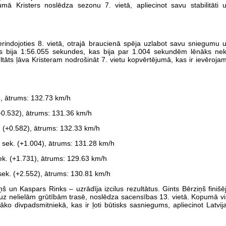
umā Kristers noslēdza sezonu 7. vietā, apliecinot savu stabilitāti 
erindojoties 8. vietā, otrajā braucienā spēja uzlabot savu sniegumu 
iks bija 1:56.055 sekundes, kas bija par 1.004 sekundēm lēnāks ne
ts ļāva Kristeram nodrošināt 7. vietu kopvērtējumā, kas ir ievēroja
, ātrums: 132.73 km/h
+0.532), ātrums: 131.36 km/h
. (+0.582), ātrums: 132.33 km/h
5 sek. (+1.004), ātrums: 131.28 km/h
ek. (+1.731), ātrums: 129.63 km/h
sek. (+2.552), ātrums: 130.81 km/h
iņš un Kaspars Rinks – uzrādīja izcilus rezultātus. Gints Bērziņš finišē
 uz nelielām grūtībām trasē, noslēdza sacensības 13. vietā. Kopumā vi
abāko divpadsmitniekā, kas ir ļoti būtisks sasniegums, apliecinot Latvij