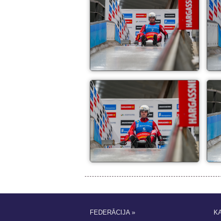
FEDERĀCIJA »
K