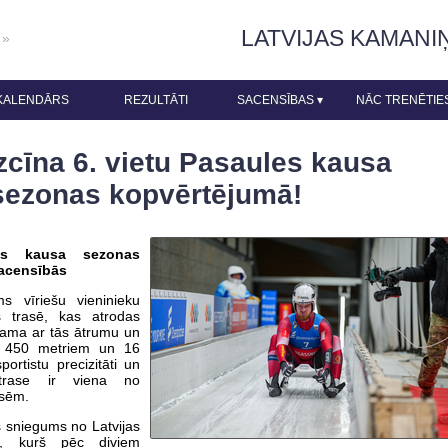
LATVIJAS KAMANI
 »
KALENDĀRS
REZULTĀTI
SACENSĪBAS
▾
NĀC TRENĒTIE
zcīna 6. vietu Pasaules kausa
sezonas kopvērtējumā!
es kausa sezonas
acensībās
 vīriešu vieninieku
s trasē, kas atrodas
stama ar tās ātrumu un
1 450 metriem un 16
portistu precizitāti un
 trase ir viena no
asēm.
s sniegums no Latvijas
am, kurš pēc diviem