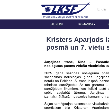
English
JAUNUMI
KOMANDA
▾
Kristers Aparjods i
posmā un 7. vietu 
Jaņcjinas trase, Ķīna – Pasaul
noslēguma posms vīriešu vieninieku s
2025. gada sezonas noslēguma posms
sacensībās norisinājās Ķīnas Jaņcjina
netālu no Pekinas. Šī trase ir īpaši pazī
tehnisko sarežģītību. Ar tās garumu 
sarežģītiem līkumiem, kas lieliski testē s
spēju saglabāt ātrumu, Jaņcjinas
izsmalcinātākajām pasaules kamaniņu tr
Šajās sarežģītajās sacensībās vislabākai
sportistiem bija Kristeram Aparjod