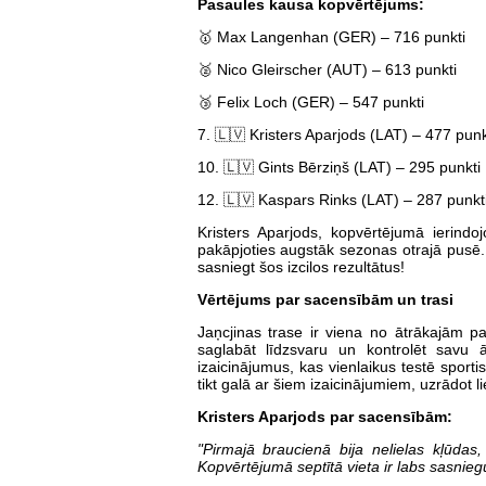
Pasaules kausa kopvērtējums:
🥇 Max Langenhan (GER) – 716 punkti
🥈 Nico Gleirscher (AUT) – 613 punkti
🥉 Felix Loch (GER) – 547 punkti
7. 🇱🇻 Kristers Aparjods (LAT) – 477 punk
10. 🇱🇻 Gints Bērziņš (LAT) – 295 punkti
12. 🇱🇻 Kaspars Rinks (LAT) – 287 punkt
Kristers Aparjods, kopvērtējumā ierindo
pakāpjoties augstāk sezonas otrajā pusē. 
sasniegt šos izcilos rezultātus!
Vērtējums par sacensībām un trasi
Jaņcjinas trase ir viena no ātrākajām pa
saglabāt līdzsvaru un kontrolēt savu 
izaicinājumus, kas vienlaikus testē sporti
tikt galā ar šiem izaicinājumiem, uzrādot l
Kristers Aparjods par sacensībām:
"Pirmajā braucienā bija nelielas kļūdas
Kopvērtējumā septītā vieta ir labs sasnie