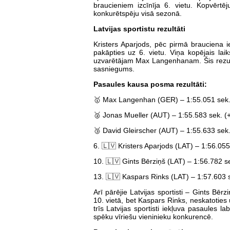
braucieniem izcīnīja 6. vietu. Kopvērtēj
konkurētspēju visā sezonā.
Latvijas sportistu rezultāti
Kristers Aparjods, pēc pirmā brauciena i
pakāpties uz 6. vietu. Viņa kopējais la
uzvarētājam Max Langenhanam. Šis rezultā
sasniegums.
Pasaules kausa posma rezultāti:
🥇 Max Langenhan (GER) – 1:55.051 sek.
🥈 Jonas Mueller (AUT) – 1:55.583 sek. (
🥉 David Gleirscher (AUT) – 1:55.633 sek
6. 🇱🇻 Kristers Aparjods (LAT) – 1:56.05
10. 🇱🇻 Gints Bērziņš (LAT) – 1:56.782 s
13. 🇱🇻 Kaspars Rinks (LAT) – 1:57.603 
Arī pārējie Latvijas sportisti – Gints Bērz
10. vietā, bet Kaspars Rinks, neskatoties
trīs Latvijas sportisti iekļuva pasaules l
spēku vīriešu vieninieku konkurencē.