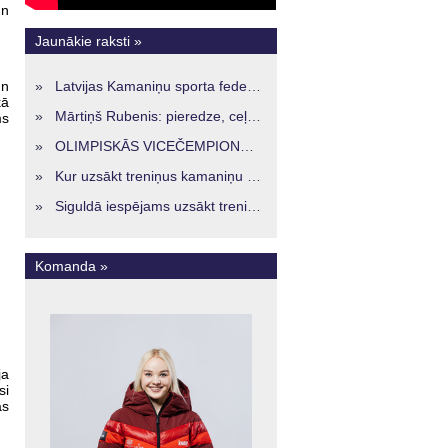
un
Jaunākie raksti »
un
»
Latvijas Kamaniņu sporta federācijā ievēlēta vadība nākamajam četru gadu termiņam
kā
»
Mārtiņš Rubenis: pieredze, ceļš un skatījums uz Latvijas kamaniņu sportu
ms
»
OLIMPISKĀS VICEČEMPIONES ENERĢIJA TURPINĀS ARĪ STARPSEZONĀ
»
Kur uzsākt treniņus kamaniņu sportā Latvijā? Iespējas jaunajiem sportistiem visos reģionos
»
Siguldā iespējams uzsākt treniņus kamaniņu sportā – vide, kur veidojas nākamā sportistu paaudze
Komanda »
ja
si
as