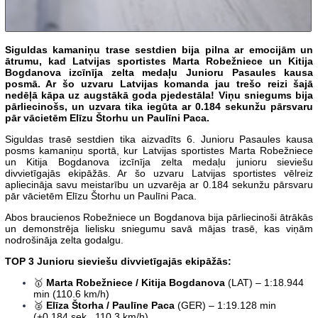
Siguldas kamaniņu trase sestdien bija pilna ar emocijām un
ātrumu, kad Latvijas sportistes Marta Robežniece un Kitija
Bogdanova izcīnīja zelta medaļu Junioru Pasaules kausa
posmā. Ar šo uzvaru Latvijas komanda jau trešo reizi šajā
nedēļā kāpa uz augstākā goda pjedestāla! Viņu sniegums bija
pārliecinošs, un uzvara tika iegūta ar 0.184 sekunžu pārsvaru
pār vācietēm Elīzu Štorhu un Paulīni Paca.
Siguldas trasē sestdien tika aizvadīts 6. Junioru Pasaules kausa
posms kamaniņu sportā, kur Latvijas sportistes Marta Robežniece
un Kitija Bogdanova izcīnīja zelta medaļu junioru sieviešu
divvietīgajās ekipāžās. Ar šo uzvaru Latvijas sportistes vēlreiz
apliecināja savu meistarību un uzvarēja ar 0.184 sekunžu pārsvaru
pār vācietēm Elīzu Štorhu un Paulīni Paca.
Abos braucienos Robežniece un Bogdanova bija pārliecinoši ātrākās
un demonstrēja lielisku sniegumu savā mājas trasē, kas viņām
nodrošināja zelta godalgu.
TOP 3 Junioru sieviešu divvietīgajās ekipāžās:
🥇
Marta Robežniece / Kitija Bogdanova
(LAT) – 1:18.944
min (110.6 km/h)
🥈
Elīza Štorha / Paulīne Paca
(GER) – 1:19.128 min
(+0.184 sek., 110.3 km/h)