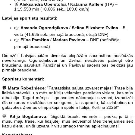
🥉
Aleksandra Oberstolca / Katarīna Koflere
(ITA) –
1:19.550 min (+0.606 sek., 109.0 km/h)
Latvijas sportistu rezultāti:
👉
Amanda Ogorodņikova / Selīna Elizabete Zvilna
– 5.
vieta (41.635 sek. pirmajā braucienā, otrajā DNF)
👉
Elīna Pamžina / Madara Pavlova
– DNF (nefinišēja
pirmajā braucienā)
Diemžēl, Latvijas citām divnieku ekipāžām sacensības noslēdzās
neveiksmīgi. Ogorodņikovai un Zvilnai neizdevās pabeigt otro
braucienu, savukārt Pamžinai un Pavlovai sacensības beidzās jau
pirmajā braucienā.
Sportistu komentāri:
💬 Marta Robežniece
: "Fantastiska sajūta uzvarēt mājās! Trase bija
lieliskā stāvoklī, un mēs ar Kitiju vēlamies pateikties visiem, kas mūs
atbalstīja. Tagad mērķis – gatavoties nākamajai sezonai, izanalizēt
šīs sezonas rezultātus un sniegumu, lai saprastu, kā uzlaboties un
gatavoties Ziemas olimpiskajām spēlēm Itālijā, Kortina 2026!"
💬
Kitija Bogdanova
: "Siguldā braukt vienmēr ir prieks, jo tā ir
mūsu māju trase, kur līdzjutēji mūs iedvesmo! Mēs trenējamies šeit
katru dienu, un šī uzvara ir visu smago treniņu apliecinājums!"