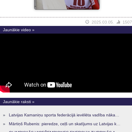
2025.03.05.
1507
Jaunākie video »
Jaunākie raksti »
»
Latvijas Kamaniņu sporta federācijā ievēlēta vadība nākamajam četru gadu termiņam
»
Mārtiņš Rubenis: pieredze, ceļš un skatījums uz Latvijas kamaniņu sportu