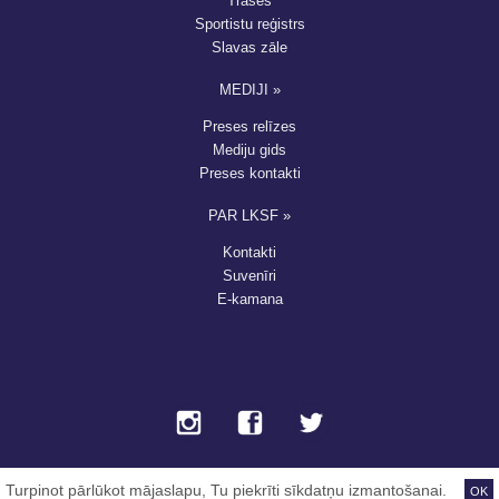
Trases
Sportistu reģistrs
Slavas zāle
MEDIJI »
Preses relīzes
Mediju gids
Preses kontakti
PAR LKSF »
Kontakti
Suvenīri
E-kamana
Turpinot pārlūkot mājaslapu, Tu piekrīti sīkdatņu izmantošanai.
OK