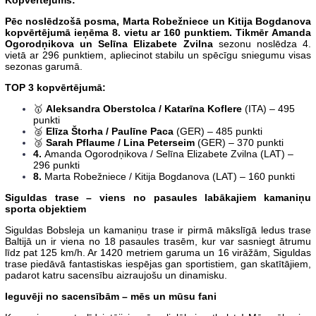
Kopvērtējums:
Pēc noslēdzošā posma, Marta Robežniece un Kitija Bogdanova
kopvērtējumā ieņēma 8. vietu ar 160 punktiem. Tikmēr Amanda
Ogorodņikova un Selīna Elizabete Zvilna
sezonu noslēdza 4.
vietā ar 296 punktiem, apliecinot stabilu un spēcīgu sniegumu visas
sezonas garumā.
TOP 3 kopvērtējumā:
🥇
Aleksandra Oberstolca / Katarīna Koflere
(ITA) – 495
punkti
🥈
Elīza Štorha / Paulīne Paca
(GER) – 485 punkti
🥉
Sarah Pflaume / Lina Peterseim
(GER) – 370 punkti
4.
Amanda Ogorodņikova / Selīna Elizabete Zvilna (LAT) –
296 punkti
8.
Marta Robežniece / Kitija Bogdanova (LAT) – 160 punkti
Siguldas trase – viens no pasaules labākajiem kamaniņu
sporta objektiem
Siguldas Bobsleja un kamaniņu trase ir pirmā mākslīgā ledus trase
Baltijā un ir viena no 18 pasaules trasēm, kur var sasniegt ātrumu
līdz pat 125 km/h. Ar 1420 metriem garuma un 16 virāžām, Siguldas
trase piedāvā fantastiskas iespējas gan sportistiem, gan skatītājiem,
padarot katru sacensību aizraujošu un dinamisku.
Ieguvēji no sacensībām – mēs un mūsu fani