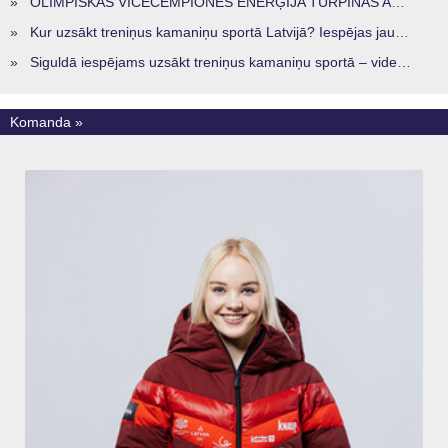
»
OLIMPISKĀS VICEČEMPIONES ENERĢIJA TURPINĀS ARĪ STARPSEZONĀ
»
Kur uzsākt treniņus kamaniņu sportā Latvijā? Iespējas jaunajiem sportistiem visos reģionos
»
Siguldā iespējams uzsākt treniņus kamaniņu sportā – vide, kur veidojas nākamā sportistu paaudze
Komanda »