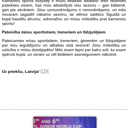
Kamaniņu sporta līdzjutēji ir mūsu lielākais atbalsts! Mēs vēlamies
pateikties visiem, kas mūs atbalstījuši visu sezonu – gan klātienē,
gan pie ekrāniem. Jūsu uzmundrinājums ir nenovērtējams, un mēs
nevaram sagaidīt nākamo sezonu, lai vēlreiz satiktos Siguldā un
kopā baudītu ātrumu, adrenalīnu un mūsu mīlestību pret kamaniņu
sportu!
Pateicība mūsu sportistiem, treneriem un līdzjutējiem
Pateicamies mūsu sportistiem, treneriem, ģimenēm un līdzjutējiem
par viņu ieguldījumu un atbalstu visā sezonā! Jūsu mīlestība un
uzticība ir mūsu dzinējspēks! Mēs esam lepni par katru soli, ko esam
spēruši kopā, un ceram uz vēl lielākiem sasniegumiem nākotnē.
Uz priekšu, Latvija!
🇱🇻