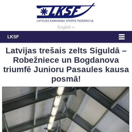
English »
LKSF
Latvijas trešais zelts Siguldā –
Robežniece un Bogdanova
triumfē Junioru Pasaules kausa
posmā!