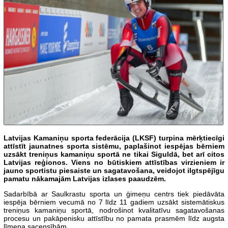
Latvijas Kamaniņu sporta federācija (LKSF) turpina mērķtiecīgi
attīstīt jaunatnes sporta sistēmu, paplašinot iespējas bērniem
uzsākt treniņus kamaniņu sportā ne tikai Siguldā, bet arī citos
Latvijas reģionos. Viens no būtiskiem attīstības virzieniem ir
jauno sportistu piesaiste un sagatavošana, veidojot ilgtspējīgu
pamatu nākamajām Latvijas izlases paaudzēm.
Sadarbībā ar Saulkrastu sporta un ģimeņu centrs tiek piedāvāta
iespēja bērniem vecumā no 7 līdz 11 gadiem uzsākt sistemātiskus
treniņus kamaniņu sportā, nodrošinot kvalitatīvu sagatavošanas
procesu un pakāpenisku attīstību no pamata prasmēm līdz augsta
līmeņa sacensībām.