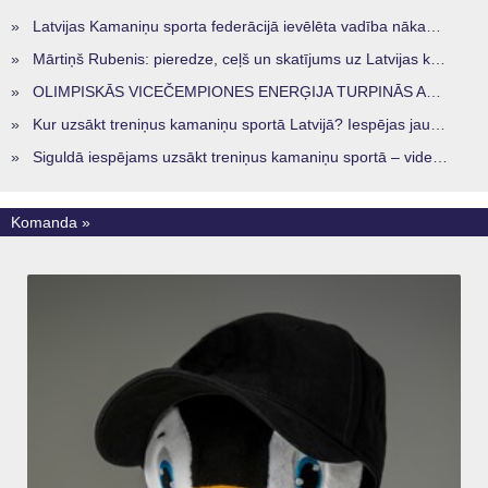
»
Latvijas Kamaniņu sporta federācijā ievēlēta vadība nākamajam četru gadu termiņam
»
Mārtiņš Rubenis: pieredze, ceļš un skatījums uz Latvijas kamaniņu sportu
»
OLIMPISKĀS VICEČEMPIONES ENERĢIJA TURPINĀS ARĪ STARPSEZONĀ
»
Kur uzsākt treniņus kamaniņu sportā Latvijā? Iespējas jaunajiem sportistiem visos reģionos
»
Siguldā iespējams uzsākt treniņus kamaniņu sportā – vide, kur veidojas nākamā sportistu paaudze
Komanda »