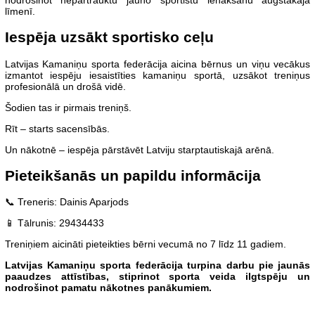
līmenī.
Iespēja uzsākt sportisko ceļu
Latvijas Kamaniņu sporta federācija aicina bērnus un viņu vecākus
izmantot iespēju iesaistīties kamaniņu sportā, uzsākot treniņus
profesionālā un drošā vidē.
Šodien tas ir pirmais treniņš.
Rīt – starts sacensībās.
Un nākotnē – iespēja pārstāvēt Latviju starptautiskajā arēnā.
Pieteikšanās un papildu informācija
📞 Treneris: Dainis Aparjods
📱 Tālrunis: 29434433
Treniņiem aicināti pieteikties bērni vecumā no 7 līdz 11 gadiem.
Latvijas Kamaniņu sporta federācija turpina darbu pie jaunās
paaudzes attīstības, stiprinot sporta veida ilgtspēju un
nodrošinot pamatu nākotnes panākumiem.