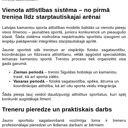
Vienota attīstības sistēma – no pirmā
treniņa līdz starptautiskajai arēnai
Latvijas kamaniņu sporta attīstības modelis balstās uz vienotu pieeju
visos līmeņos – jaunatnes sportā, junioru konkurencē un pieaugušo
izlasē. Šāda sistēma nodrošina nepārtrauktu sportistu izaugsmi un
iespēju pakāpeniski integrēties starptautiskajā apritē.
Jaunie sportisti sāk treniņus ar vispārējo fizisko sagatavotību,
koordinācijas un līdzsvara attīstīšanu, vēlāk apgūstot specializētās
iemaņas kamaniņu sportā. Treniņu process tiek organizēts visa
gada garumā:
Ziemas periodā
– treniņi Siguldas bobsleja un kamaniņu
trasē, kā arī sporta zālēs;
Vasaras periodā
– fiziskā sagatavotība, spēka, ātruma un
koordinācijas attīstība, kā arī citu sporta veidu integrācija.
Šāda pieeja ļauj veidot daudzpusīgi attīstītus sportistus, kuri spēj
konkurēt augstākajā līmenī.
Treneru pieredze un praktiskais darbs
Jauno sportistu sagatavošanā nozīmīga loma ir treneru
profesionālajai pieredzei un ikdienas darbam ar bērniem.