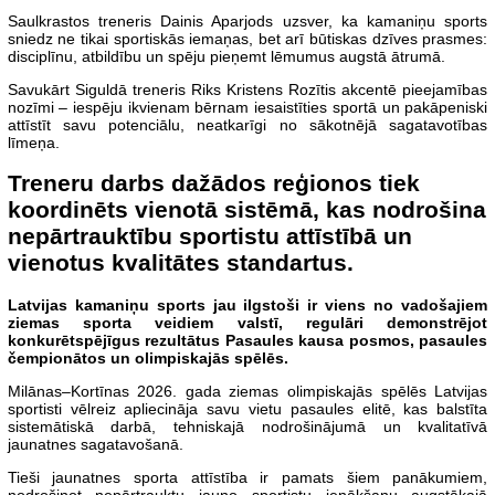
Saulkrastos treneris Dainis Aparjods uzsver, ka kamaniņu sports
sniedz ne tikai sportiskās iemaņas, bet arī būtiskas dzīves prasmes:
disciplīnu, atbildību un spēju pieņemt lēmumus augstā ātrumā.
Savukārt Siguldā treneris Riks Kristens Rozītis akcentē pieejamības
nozīmi – iespēju ikvienam bērnam iesaistīties sportā un pakāpeniski
attīstīt savu potenciālu, neatkarīgi no sākotnējā sagatavotības
līmeņa.
Treneru darbs dažādos reģionos tiek
koordinēts vienotā sistēmā, kas nodrošina
nepārtrauktību sportistu attīstībā un
vienotus kvalitātes standartus.
Latvijas kamaniņu sports jau ilgstoši ir viens no vadošajiem
ziemas sporta veidiem valstī, regulāri demonstrējot
konkurētspējīgus rezultātus Pasaules kausa posmos, pasaules
čempionātos un olimpiskajās spēlēs.
Milānas–Kortīnas 2026. gada ziemas olimpiskajās spēlēs Latvijas
sportisti vēlreiz apliecināja savu vietu pasaules elitē, kas balstīta
sistemātiskā darbā, tehniskajā nodrošinājumā un kvalitatīvā
jaunatnes sagatavošanā.
Tieši jaunatnes sporta attīstība ir pamats šiem panākumiem,
nodrošinot nepārtrauktu jauno sportistu ienākšanu augstākajā