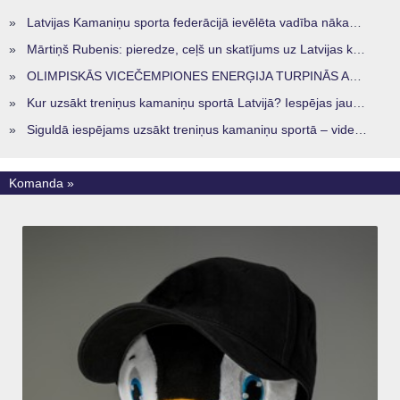
»
Latvijas Kamaniņu sporta federācijā ievēlēta vadība nākamajam četru gadu termiņam
»
Mārtiņš Rubenis: pieredze, ceļš un skatījums uz Latvijas kamaniņu sportu
»
OLIMPISKĀS VICEČEMPIONES ENERĢIJA TURPINĀS ARĪ STARPSEZONĀ
»
Kur uzsākt treniņus kamaniņu sportā Latvijā? Iespējas jaunajiem sportistiem visos reģionos
»
Siguldā iespējams uzsākt treniņus kamaniņu sportā – vide, kur veidojas nākamā sportistu paaudze
Komanda »