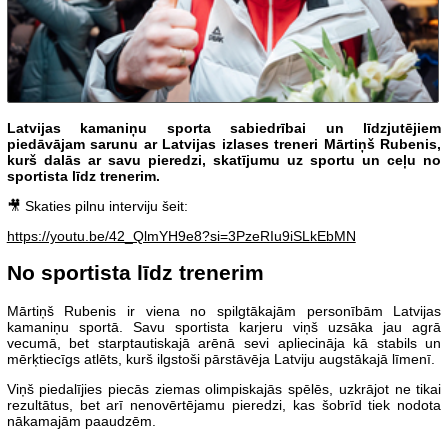
Latvijas kamaniņu sporta sabiedrībai un līdzjutējiem
piedāvājam sarunu ar Latvijas izlases treneri Mārtiņš Rubenis,
kurš dalās ar savu pieredzi, skatījumu uz sportu un ceļu no
sportista līdz trenerim.
🎥 Skaties pilnu interviju šeit:
https://youtu.be/42_QlmYH9e8?si=3PzeRIu9iSLkEbMN
No sportista līdz trenerim
Mārtiņš Rubenis ir viena no spilgtākajām personībām Latvijas
kamaniņu sportā. Savu sportista karjeru viņš uzsāka jau agrā
vecumā, bet starptautiskajā arēnā sevi apliecināja kā stabils un
mērķtiecīgs atlēts, kurš ilgstoši pārstāvēja Latviju augstākajā līmenī.
Viņš piedalījies piecās ziemas olimpiskajās spēlēs, uzkrājot ne tikai
rezultātus, bet arī nenovērtējamu pieredzi, kas šobrīd tiek nodota
nākamajām paaudzēm.