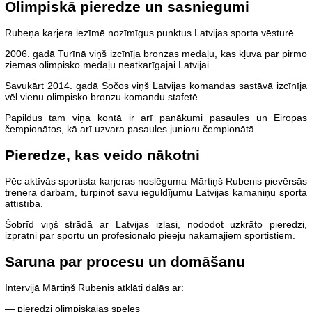
Olimpiskā pieredze un sasniegumi
Rubeņa karjera iezīmē nozīmīgus punktus Latvijas sporta vēsturē.
2006. gadā Turīnā viņš izcīnīja bronzas medaļu, kas kļuva par pirmo
ziemas olimpisko medaļu neatkarīgajai Latvijai.
Savukārt 2014. gadā Sočos viņš Latvijas komandas sastāvā izcīnīja
vēl vienu olimpisko bronzu komandu stafetē.
Papildus tam viņa kontā ir arī panākumi pasaules un Eiropas
čempionātos, kā arī uzvara pasaules junioru čempionātā.
Pieredze, kas veido nākotni
Pēc aktīvās sportista karjeras noslēguma Mārtiņš Rubenis pievērsās
trenera darbam, turpinot savu ieguldījumu Latvijas kamaniņu sporta
attīstībā.
Šobrīd viņš strādā ar Latvijas izlasi, nododot uzkrāto pieredzi,
izpratni par sportu un profesionālo pieeju nākamajiem sportistiem.
Saruna par procesu un domāšanu
Intervijā Mārtiņš Rubenis atklāti dalās ar:
— pieredzi olimpiskajās spēlēs