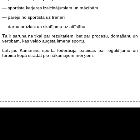
— sportista karjeras izaicinājumiem un mācībām
— pāreju no sportista uz treneri
— darbu ar izlasi un skatījumu uz attīstību
Tā ir saruna ne tikai par rezultātiem, bet par procesu, domāšanu un
vērtībām, kas veido augsta līmeņa sportu.
Latvijas Kamaniņu sporta federācija pateicas par ieguldījumu un
turpina kopā strādāt pie nākamajiem mērķiem.