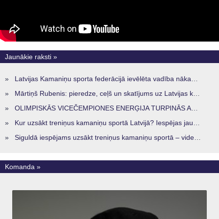
Jaunākie raksti »
»
Latvijas Kamaniņu sporta federācijā ievēlēta vadība nākamajam četru gadu termiņam
»
Mārtiņš Rubenis: pieredze, ceļš un skatījums uz Latvijas kamaniņu sportu
»
OLIMPISKĀS VICEČEMPIONES ENERĢIJA TURPINĀS ARĪ STARPSEZONĀ
»
Kur uzsākt treniņus kamaniņu sportā Latvijā? Iespējas jaunajiem sportistiem visos reģionos
»
Siguldā iespējams uzsākt treniņus kamaniņu sportā – vide, kur veidojas nākamā sportistu paaudze
Komanda »