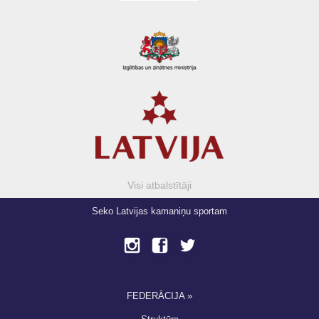
Visi atbalstītāji
Seko Latvijas kamaniņu sportam
FEDERĀCIJA »