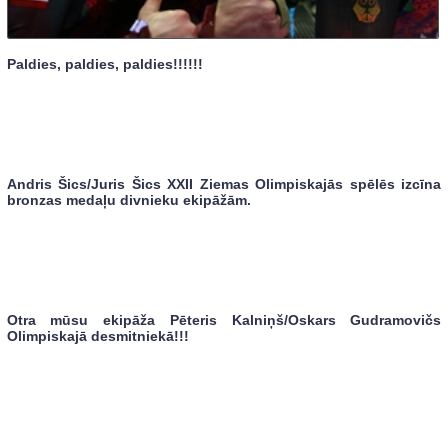
Paldies, paldies, paldies!!!!!!
Andris Šics/Juris Šics XXII Ziemas Olimpiskajās spēlēs izcīna
bronzas medaļu divnieku ekipāžām.
Otra mūsu ekipāža Pēteris Kalniņš/Oskars Gudramovičs
Olimpiskajā desmitniekā!!!