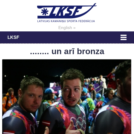
English »
LKSF
........ un arī bronza