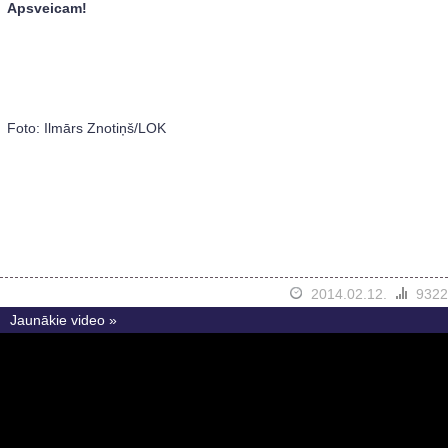
Apsveicam!
Foto: Ilmārs Znotiņš/LOK
2014.02.12.
9322
Jaunākie video »