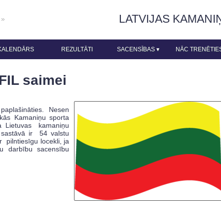
LATVIJAS KAMANI
 »
KALENDĀRS
REZULTĀTI
SACENSĪBAS
▾
NĀC TRENĒTIE
FIL saimei
paplašināties. Nesen
skās Kamaniņu sporta
ta Lietuvas kamaniņu
L sastāvā ir 54 valstu
 pilntiesīgu locekli, ja
ru darbību sacensību