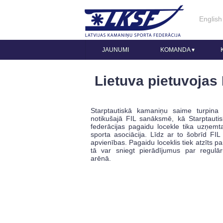
English
JAUNUMI
KOMANDA
▾
Lietuva pietuvojas 
Starptautiskā kamaniņu saime turpina 
notikušajā FIL sanāksmē, kā Starptauti
federācijas pagaidu locekle tika uzņem
sporta asociācija. Līdz ar to šobrīd FI
apvienības. Pagaidu loceklis tiek atzīts par
tā var sniegt pierādījumus par regulā
arēnā.