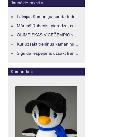
Jaunākie raksti »
»
Latvijas Kamaniņu sporta federācijā ievēlēta vadība nākamajam četru gadu termiņam
»
Mārtiņš Rubenis: pieredze, ceļš un skatījums uz Latvijas kamaniņu sportu
»
OLIMPISKĀS VICEČEMPIONES ENERĢIJA TURPINĀS ARĪ STARPSEZONĀ
»
Kur uzsākt treniņus kamaniņu sportā Latvijā? Iespējas jaunajiem sportistiem visos reģionos
»
Siguldā iespējams uzsākt treniņus kamaniņu sportā – vide, kur veidojas nākamā sportistu paaudze
Komanda »