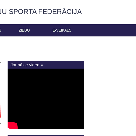
ŅU SPORTA FEDERĀCIJA
S
ZIEDO
E-VEIKALS
Jaunākie video »