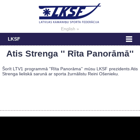
English »
LKSF
Atis Strenga '' Rīta Panorāmā''
Šorīt LTV1 programmā ''Rīta Panorāma'' mūsu LKSF prezidents Atis
Strenga lieliskā sarunā ar sporta žurnālistu Reini Ošenieku.