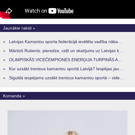
Jaunākie raksti »
»
Latvijas Kamaniņu sporta federācijā ievēlēta vadība nākamajam četru gadu termiņam
»
Mārtiņš Rubenis: pieredze, ceļš un skatījums uz Latvijas kamaniņu sportu
»
OLIMPISKĀS VICEČEMPIONES ENERĢIJA TURPINĀS ARĪ STARPSEZONĀ
»
Kur uzsākt treniņus kamaniņu sportā Latvijā? Iespējas jaunajiem sportistiem visos reģionos
»
Siguldā iespējams uzsākt treniņus kamaniņu sportā – vide, kur veidojas nākamā sportistu paaudze
Komanda »