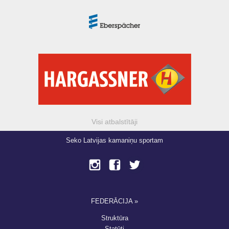
Visi atbalstītāji
Seko Latvijas kamaniņu sportam
FEDERĀCIJA »
Struktūra
Statūti