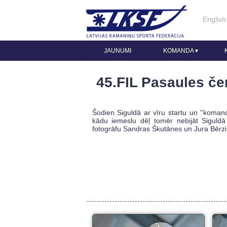
English
JAUNUMI
KOMANDA
▾
45.FIL Pasaules če
Šodien Siguldā ar vīru startu un ''koman
kādu iemeslu dēļ tomēr nebijāt Siguldā 
fotogrāfu Sandras Škutānes un Jura Bērzi