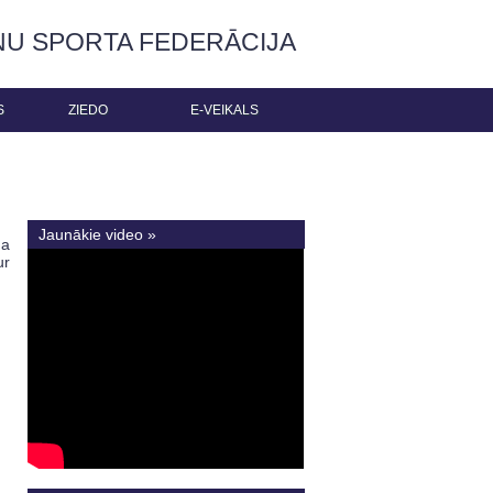
ŅU SPORTA FEDERĀCIJA
S
ZIEDO
E-VEIKALS
Jaunākie video »
Ja
ur