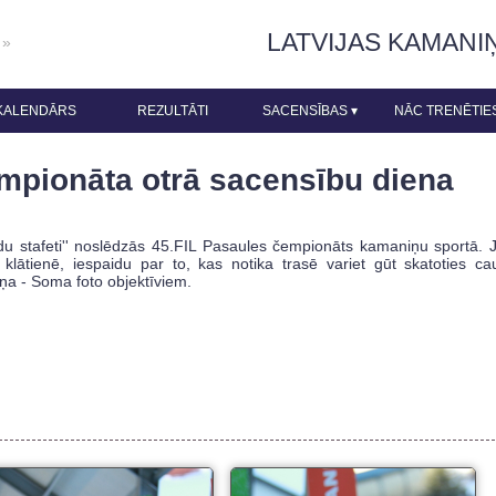
LATVIJAS KAMANI
 »
KALENDĀRS
REZULTĀTI
SACENSĪBAS
▾
NĀC TRENĒTIE
mpionāta otrā sacensību diena
du stafeti'' noslēdzās 45.FIL Pasaules čempionāts kamaniņu sportā. 
klātienē, iespaidu par to, kas notika trasē variet gūt skatoties ca
ņa - Soma foto objektīviem.