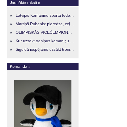
Jaunākie raksti »
»
Latvijas Kamaniņu sporta federācijā ievēlēta vadība nākamajam četru gadu termiņam
»
Mārtiņš Rubenis: pieredze, ceļš un skatījums uz Latvijas kamaniņu sportu
»
OLIMPISKĀS VICEČEMPIONES ENERĢIJA TURPINĀS ARĪ STARPSEZONĀ
»
Kur uzsākt treniņus kamaniņu sportā Latvijā? Iespējas jaunajiem sportistiem visos reģionos
»
Siguldā iespējams uzsākt treniņus kamaniņu sportā – vide, kur veidojas nākamā sportistu paaudze
Komanda »