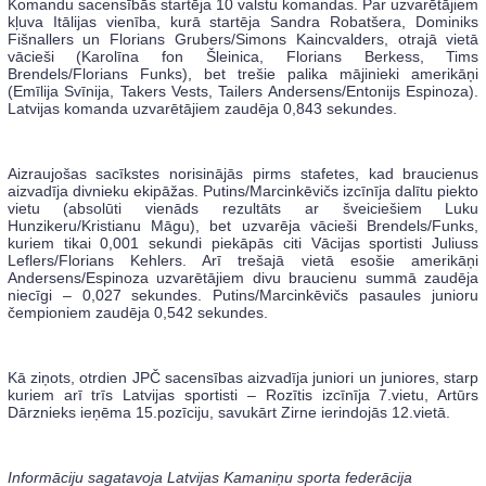
Komandu sacensībās startēja 10 valstu komandas. Par uzvarētājiem
kļuva Itālijas vienība, kurā startēja Sandra Robatšera, Dominiks
Fišnallers un Florians Grubers/Simons Kaincvalders, otrajā vietā
vācieši (Karolīna fon Šleinica, Florians Berkess, Tims
Brendels/Florians Funks), bet trešie palika mājinieki amerikāņi
(Emīlija Svīnija, Takers Vests, Tailers Andersens/Entonijs Espinoza).
Latvijas komanda uzvarētājiem zaudēja 0,843 sekundes.
Aizraujošas sacīkstes norisinājās pirms stafetes, kad braucienus
aizvadīja divnieku ekipāžas. Putins/Marcinkēvičs izcīnīja dalītu piekto
vietu (absolūti vienāds rezultāts ar šveiciešiem Luku
Hunzikeru/Kristianu Māgu), bet uzvarēja vācieši Brendels/Funks,
kuriem tikai 0,001 sekundi piekāpās citi Vācijas sportisti Juliuss
Leflers/Florians Kehlers. Arī trešajā vietā esošie amerikāņi
Andersens/Espinoza uzvarētājiem divu braucienu summā zaudēja
niecīgi – 0,027 sekundes. Putins/Marcinkēvičs pasaules junioru
čempioniem zaudēja 0,542 sekundes.
Kā ziņots, otrdien JPČ sacensības aizvadīja juniori un juniores, starp
kuriem arī trīs Latvijas sportisti – Rozītis izcīnīja 7.vietu, Artūrs
Dārznieks ieņēma 15.pozīciju, savukārt Zirne ierindojās 12.vietā.
Informāciju sagatavoja Latvijas Kamaniņu sporta federācija