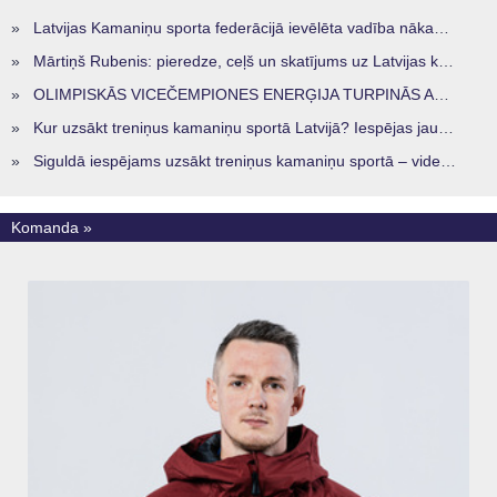
»
Latvijas Kamaniņu sporta federācijā ievēlēta vadība nākamajam četru gadu termiņam
»
Mārtiņš Rubenis: pieredze, ceļš un skatījums uz Latvijas kamaniņu sportu
»
OLIMPISKĀS VICEČEMPIONES ENERĢIJA TURPINĀS ARĪ STARPSEZONĀ
»
Kur uzsākt treniņus kamaniņu sportā Latvijā? Iespējas jaunajiem sportistiem visos reģionos
»
Siguldā iespējams uzsākt treniņus kamaniņu sportā – vide, kur veidojas nākamā sportistu paaudze
Komanda »