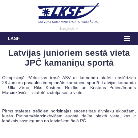
English »
LKSF
Latvijas junioriem sestā vieta
JPČ kamaniņu sportā
Olimpiskajā Pārksitijas trasē ASV ar komandu stafeti noslēdzies
28.Junioru pasaules čempionāts kamaniņu sportā. Latvijas komanda
– Ulla Zirne, Riks Kristens Rozītis un Kristens Putins/Imants
Marcinkēvičs – stafetē izcīnīja sesto vietu.
Pirms stafetes trešdien norisinājās sacensības divnieku ekipāžām,
kurās Putinam/Marcinkēvičam augstā dalīta piektā vieta, kas ir
labākais sasniegums no latviešiem šajā PČ.