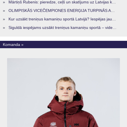
»
Mārtiņš Rubenis: pieredze, ceļš un skatījums uz Latvijas kamaniņu sportu
»
OLIMPISKĀS VICEČEMPIONES ENERĢIJA TURPINĀS ARĪ STARPSEZONĀ
»
Kur uzsākt treniņus kamaniņu sportā Latvijā? Iespējas jaunajiem sportistiem visos reģionos
»
Siguldā iespējams uzsākt treniņus kamaniņu sportā – vide, kur veidojas nākamā sportistu paaudze
Komanda »