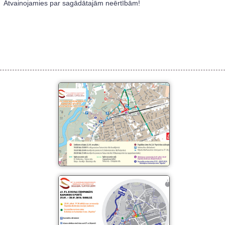
Atvainojamies par sagādātajām neērtībām!