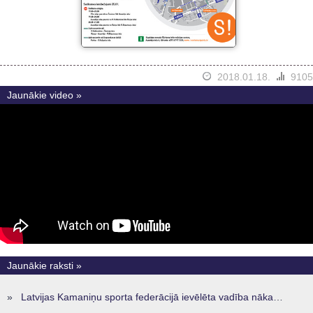
2018.01.18.
9105
Jaunākie video »
Jaunākie raksti »
»
Latvijas Kamaniņu sporta federācijā ievēlēta vadība nākamajam četru gadu termiņam