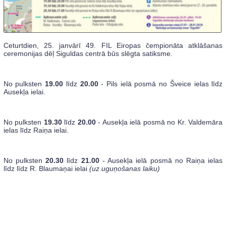
Ceturtdien, 25. janvārī 49. FIL Eiropas čempionāta atklāšanas
ceremonijas dēļ Siguldas centrā būs slēgta satiksme.
No pulksten
19.00
līdz
20.00
- Pils ielā posmā no Šveice ielas līdz
Ausekļa ielai.
No pulksten
19.30
līdz
20.00
- Ausekļa ielā posmā no Kr. Valdemāra
ielas līdz Raiņa ielai.
No pulksten
20.30
līdz
21.00
- Ausekļa ielā posmā no Raiņa ielas
līdz līdz R. Blaumaņai ielai
(uz uguņošanas laiku)