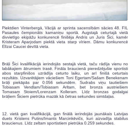
Piektdien Vinterbergā, Vācijā ar sprinta sacensībām sācies 48. FIL
Pasaules čempionāts kamaniņu sportā. Augstajā ceturtajā vietā
divvietīgo ekipāžu konkurencē finišēja Andris un Juris Šici, kamēr
Kristeram Aparjodam piektā vieta starp vīriem. Dāmu konkurencē
Elīzai Caucei devītā vieta.
Brāļi Šici kvalifikācijā ierindojās sestajā vietā, taču rādīja vienu no
labākajiem ātrumiem trasē. Fināla braucienā pieredzējušie sportisti
abos starpfinišos uzrādīja ceturto laiku, un arī finišā ceturtais
rezultāts. Uzvarētājiem vāciešiem Toni Egertam/Sašam Benekenam
brāļi piekāpās par 0.056 sekundēm. Sudrabs viņu tautiešiem
Tobiasam Vendlam/Tobiasam Arltam, bet bronza austriešiem
Tomasam Stoiem/Lorenzam Kolleram. Līdz bronzas godalgai
brāļiem Šiciem pietrūka mazāk kā četras sekundes simtdaļas.
12. vietā gan kvalifikācijā, gan finālā ierindojās jaunākais Latvijas
duets Kristens Putins/Imants Marcinkēvičs, kuri aizvadīja stabilus
braucienus. Līdz zeltam sportistiem pietrūka 0.259 sekundes.