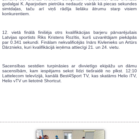
godalgai K. Aparjodam pietrūka nedaudz vairāk kā piecas sekundes
simtdaļas, taču arī viņš rādīja lielāku ātrumu starp visiem
konkurentiem.
12. vietā finālā finišēja otrs kvalifikācijas barjeru pārvarējušais
Latvijas sportists Riks Kristens Rozītis, kurš uzvarētājam piekāpās
par 0.341 sekundi. Finālam nekvalificējās Inārs Kivlenieks un Artūrs
Dārznieks, kuri kvalifikācijā ieņēma attiecīgi 21. un 24. vietu.
Sacensības sestdien turpināsies ar divvietīgo ekipāžu un dāmu
sacensībām, kam iespējams sekot līdzi tiešraidē no plkst. 12:10
Lattelecom televīzijā, kanālā Best4Sport TV, kas skatāms Helio iTV,
Helio vTV un lietotnē Shortcut.