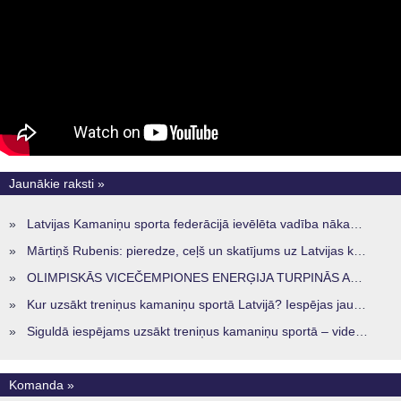
Jaunākie raksti »
»
Latvijas Kamaniņu sporta federācijā ievēlēta vadība nākamajam četru gadu termiņam
»
Mārtiņš Rubenis: pieredze, ceļš un skatījums uz Latvijas kamaniņu sportu
»
OLIMPISKĀS VICEČEMPIONES ENERĢIJA TURPINĀS ARĪ STARPSEZONĀ
»
Kur uzsākt treniņus kamaniņu sportā Latvijā? Iespējas jaunajiem sportistiem visos reģionos
»
Siguldā iespējams uzsākt treniņus kamaniņu sportā – vide, kur veidojas nākamā sportistu paaudze
Komanda »