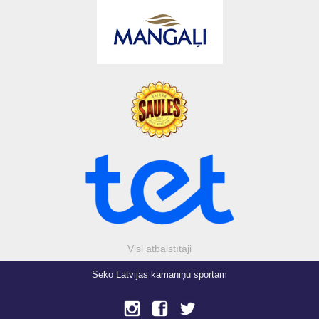
Visi atbalstītāji
Seko Latvijas kamaniņu sportam