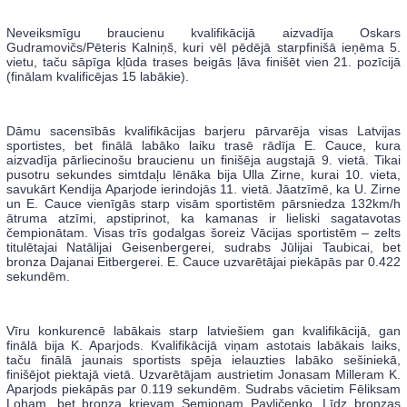
Neveiksmīgu braucienu kvalifikācijā aizvadīja Oskars
Gudramovičs/Pēteris Kalniņš, kuri vēl pēdējā starpfinišā ieņēma 5.
vietu, taču sāpīga kļūda trases beigās ļāva finišēt vien 21. pozīcijā
(finālam kvalificējas 15 labākie).
Dāmu sacensībās kvalifikācijas barjeru pārvarēja visas Latvijas
sportistes, bet finālā labāko laiku trasē rādīja E. Cauce, kura
aizvadīja pārliecinošu braucienu un finišēja augstajā 9. vietā. Tikai
pusotru sekundes simtdaļu lēnāka bija Ulla Zirne, kurai 10. vieta,
savukārt Kendija Aparjode ierindojās 11. vietā. Jāatzīmē, ka U. Zirne
un E. Cauce vienīgās starp visām sportistēm pārsniedza 132km/h
ātruma atzīmi, apstiprinot, ka kamanas ir lieliski sagatavotas
čempionātam. Visas trīs godalgas šoreiz Vācijas sportistēm – zelts
titulētajai Natālijai Geisenbergerei, sudrabs Jūlijai Taubicai, bet
bronza Dajanai Eitbergerei. E. Cauce uzvarētājai piekāpās par 0.422
sekundēm.
Vīru konkurencē labākais starp latviešiem gan kvalifikācijā, gan
finālā bija K. Aparjods. Kvalifikācijā viņam astotais labākais laiks,
taču finālā jaunais sportists spēja ielauzties labāko sešiniekā,
finišējot piektajā vietā. Uzvarētājam austrietim Jonasam Milleram K.
Aparjods piekāpās par 0.119 sekundēm. Sudrabs vācietim Fēliksam
Loham, bet bronza krievam Semjonam Pavļičenko. Līdz bronzas