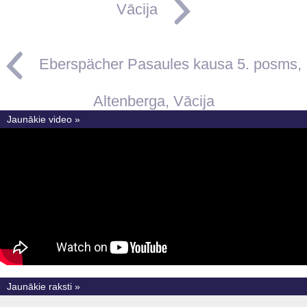
Vācija
Eberspächer Pasaules kausa 5. posms,
Altenberga, Vācija
Jaunākie video »
Jaunākie raksti »