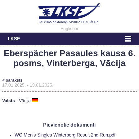
English »
LKSF
Eberspächer Pasaules kausa 6.
posms, Vinterberga, Vācija
< saraksts
17.01.2025. - 19.01.2025.
Valsts
- Vācija
Pievienotie dokumenti
WC Men's Singles Winterberg Result 2nd Run.pdf