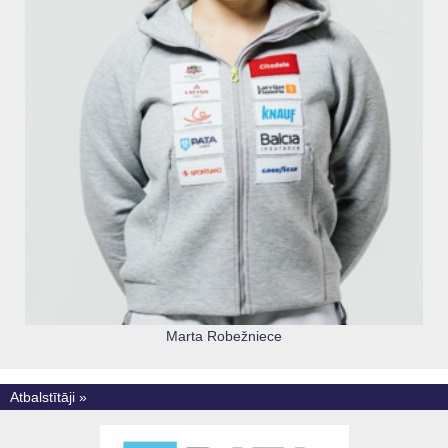
Marta Robežniece
Atbalstītāji »