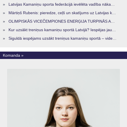
»
Latvijas Kamaniņu sporta federācijā ievēlēta vadība nākamajam četru gadu termiņam
»
Mārtiņš Rubenis: pieredze, ceļš un skatījums uz Latvijas kamaniņu sportu
»
OLIMPISKĀS VICEČEMPIONES ENERĢIJA TURPINĀS ARĪ STARPSEZONĀ
»
Kur uzsākt treniņus kamaniņu sportā Latvijā? Iespējas jaunajiem sportistiem visos reģionos
»
Siguldā iespējams uzsākt treniņus kamaniņu sportā – vide, kur veidojas nākamā sportistu paaudze
Komanda »