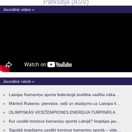
Pārksitija (ASV)
Jaunākie video »
Jaunākie raksti »
»
Latvijas Kamaniņu sporta federācijā ievēlēta vadība nākamajam četru gadu termiņam
»
Mārtiņš Rubenis: pieredze, ceļš un skatījums uz Latvijas kamaniņu sportu
»
OLIMPISKĀS VICEČEMPIONES ENERĢIJA TURPINĀS ARĪ STARPSEZONĀ
»
Kur uzsākt treniņus kamaniņu sportā Latvijā? Iespējas jaunajiem sportistiem visos reģionos
»
Siguldā iespējams uzsākt treniņus kamaniņu sportā – vide, kur veidojas nākamā sportistu paaudze