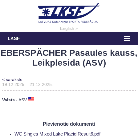
English »
LKSF
EBERSPÄCHER Pasaules kauss,
Leikplesida (ASV)
< saraksts
19.12.2025. - 21.12.2025.
Valsts
- ASV
Pievienotie dokumenti
WC Singles Mixed Lake Placid Result6.pdf