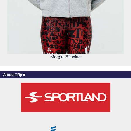
Margita Sirsniņa
Atbalstītāji »