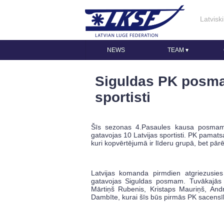
Latviski
NEWS
TEAM
▾
Siguldas PK posma
sportisti
Šīs sezonas 4.Pasaules kausa posmam 
gatavojas 10 Latvijas sportisti. PK pamats
kuri kopvērtējumā ir līderu grupā, bet pār
Latvijas komanda pirmdien atgriezusie
gatavojas Siguldas posmam. Tuvākajās d
Mārtiņš Rubenis, Kristaps Mauriņš, Andr
Dambīte, kurai šīs būs pirmās PK sacens