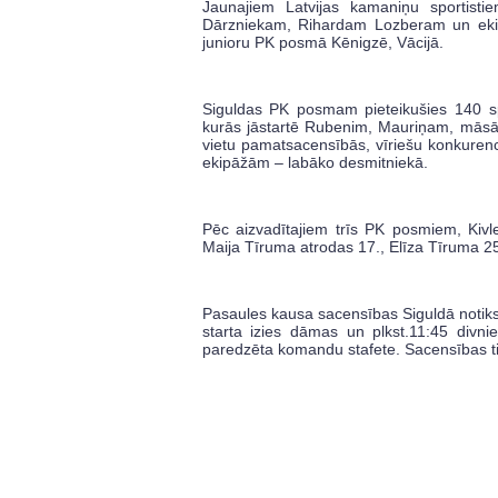
Jaunajiem Latvijas kamaniņu sportisti
Dārzniekam, Rihardam Lozberam un ekipā
junioru PK posmā Kēnigzē, Vācijā.
Siguldas PK posmam pieteikušies 140 spo
kurās jāstartē Rubenim, Mauriņam, māsā
vietu pamatsacensībās, vīriešu konkuren
ekipāžām – labāko desmitniekā.
Pēc aizvadītajiem trīs PK posmiem, Kivl
Maija Tīruma atrodas 17., Elīza Tīruma 25.
Pasaules kausa sacensības Siguldā notiks
starta izies dāmas un plkst.11:45 divni
paredzēta komandu stafete. Sacensības t