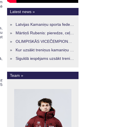
am
tē
Latest news »
»
Latvijas Kamaniņu sporta federācijā ievēlēta vadība nākamajam četru gadu termiņam
s,
tu
»
Mārtiņš Rubenis: pieredze, ceļš un skatījums uz Latvijas kamaniņu sportu
et
»
OLIMPISKĀS VICEČEMPIONES ENERĢIJA TURPINĀS ARĪ STARPSEZONĀ
»
Kur uzsākt treniņus kamaniņu sportā Latvijā? Iespējas jaunajiem sportistiem visos reģionos
ā,
»
Siguldā iespējams uzsākt treniņus kamaniņu sportā – vide, kur veidojas nākamā sportistu paaudze
Team »
uz
45