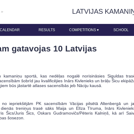
LATVIJAS KAMANI
 »
CALENDAR
RESULTS
COMPETITIONS
▾
SCHOOL
m gatavojas 10 Latvijas
kamaniņu sportā, kas nedēļas nogalē norisināsies Siguldas tras
acensībām šobrīd jau kvalificējies Inārs Kivlenieks un brāļu Šicu ekipāž
ējiem būs jāstartē atlases sacensībās jeb Nāciju kausā.
s no iepriekšējām PK sacensībām Vācijas pilsētā Altenbergā un j
ienās treniņus trasē sāks Maija un Elīza Tīruma, Inārs Kivleniek
is Šics/Juris Šics, Oskars Gudramovičs/Pēteris Kalniņš, kā arī Sai
ības šosezon.