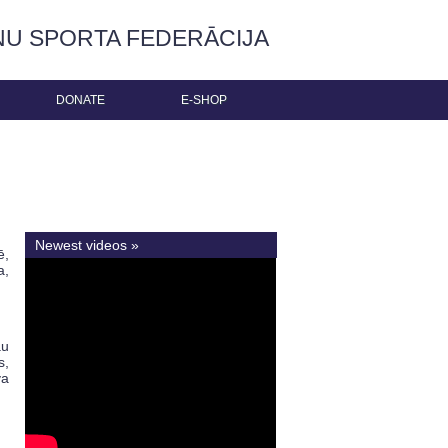
ŅU SPORTA FEDERĀCIJA
DONATE
E-SHOP
Newest videos »
ē,
a,
au
s,
va