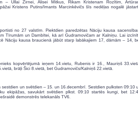
em – Ullai Zirnei, Alisei Mitkus, Rikam Kristenam Rozītim, Artūr
žai Kristens Putins/Imants Marcinkēvičs šīs nedēļas nogalē jāstar
rtisti no 27 valstīm. Piektdien paredzētas Nāciju kausa sacensība
m Tīrumām un Dambītei, kā arī Gudramovičam ar Kalniņu. Lai izcīnī
cē Nāciju kausa braucienā jābūt starp labākajiem 17, dāmām – 14, b
enieks kopvērtējumā ieņem 14.vietu, Rubenis ir 16., Mauriņš 33.viet
vietā, brāļi Šici 8.vietā, bet Gudramovičs/Kalniņš 22.vietā.
 sestdien un svētdien – 15. un 16.decembrī. Sestdien pulksten 09:10 
eku ekipāžas, savukārt svētdien plkst. 09:10 startēs kungi, bet 12:
iešraidē demonstrēs telekanāls TV6.