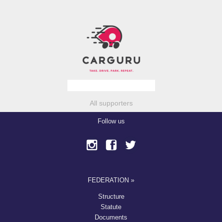
All supporters
Follow us
FEDERATION »
Structure
Statute
Documents