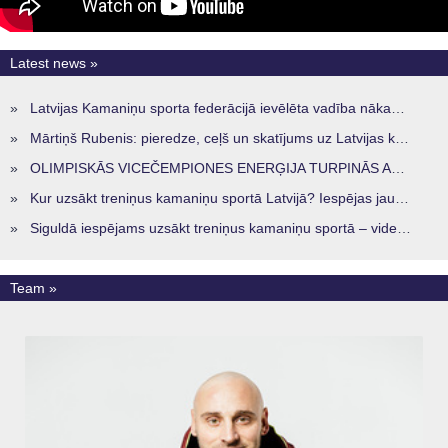
Latest news »
»
Latvijas Kamaniņu sporta federācijā ievēlēta vadība nākamajam četru gadu termiņam
»
Mārtiņš Rubenis: pieredze, ceļš un skatījums uz Latvijas kamaniņu sportu
»
OLIMPISKĀS VICEČEMPIONES ENERĢIJA TURPINĀS ARĪ STARPSEZONĀ
»
Kur uzsākt treniņus kamaniņu sportā Latvijā? Iespējas jaunajiem sportistiem visos reģionos
»
Siguldā iespējams uzsākt treniņus kamaniņu sportā – vide, kur veidojas nākamā sportistu paaudze
Team »