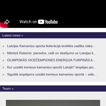
Latest news »
»
Latvijas Kamaniņu sporta federācijā ievēlēta vadība nākamajam četru gadu termiņam
»
Mārtiņš Rubenis: pieredze, ceļš un skatījums uz Latvijas kamaniņu sportu
»
OLIMPISKĀS VICEČEMPIONES ENERĢIJA TURPINĀS ARĪ STARPSEZONĀ
»
Kur uzsākt treniņus kamaniņu sportā Latvijā? Iespējas jaunajiem sportistiem visos reģionos
»
Siguldā iespējams uzsākt treniņus kamaniņu sportā – vide, kur veidojas nākamā sportistu paaudze
Team »