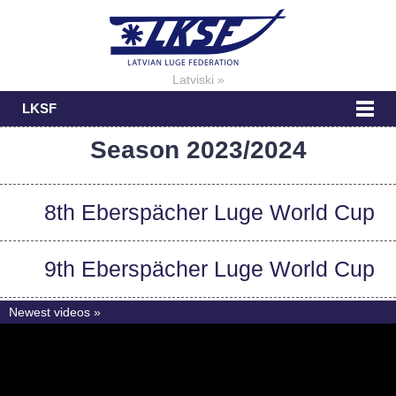
Latviski »
LKSF
Season 2023/2024
8th Eberspächer Luge World Cup
9th Eberspächer Luge World Cup
Newest videos »