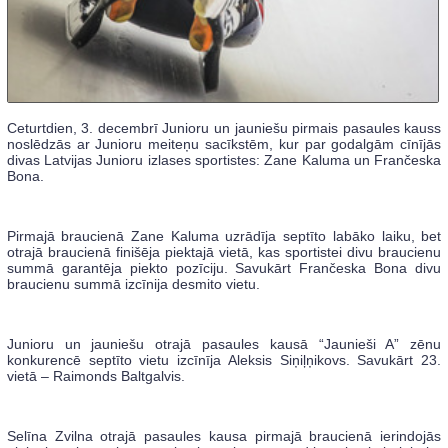
Ceturtdien, 3. decembrī Junioru un jauniešu pirmais pasaules kauss
noslēdzās ar Junioru meiteņu sacīkstēm, kur par godalgām cīnījās
divas Latvijas Junioru izlases sportistes: Zane Kaluma un Frančeska
Bona.
Pirmajā braucienā Zane Kaluma uzrādīja septīto labāko laiku, bet
otrajā braucienā finišēja piektajā vietā, kas sportistei divu braucienu
summā garantēja piekto pozīciju. Savukārt Frančeska Bona divu
braucienu summā izcīnija desmito vietu.
Junioru un jauniešu otrajā pasaules kausā “Jaunieši A” zēnu
konkurencē septīto vietu izcīnīja Aleksis Siņiļņikovs. Savukārt 23.
vietā – Raimonds Baltgalvis.
Selīna Zvilna otrajā pasaules kausa pirmajā braucienā ierindojās