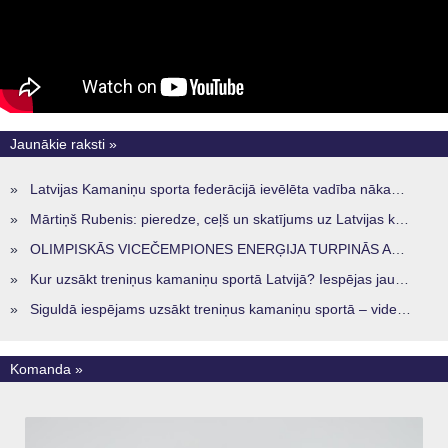
Jaunākie raksti »
»
Latvijas Kamaniņu sporta federācijā ievēlēta vadība nākamajam četru gadu termiņam
»
Mārtiņš Rubenis: pieredze, ceļš un skatījums uz Latvijas kamaniņu sportu
»
OLIMPISKĀS VICEČEMPIONES ENERĢIJA TURPINĀS ARĪ STARPSEZONĀ
»
Kur uzsākt treniņus kamaniņu sportā Latvijā? Iespējas jaunajiem sportistiem visos reģionos
»
Siguldā iespējams uzsākt treniņus kamaniņu sportā – vide, kur veidojas nākamā sportistu paaudze
Komanda »