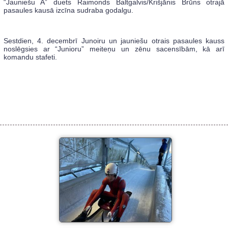
“Jauniešu A” duets Raimonds Baltgalvis/Krišjānis Brūns otrajā
pasaules kausā izcīna sudraba godalgu.
Sestdien, 4. decembrī Junoiru un jauniešu otrais pasaules kauss
noslēgsies ar “Junioru” meiteņu un zēnu sacensībām, kā arī
komandu stafeti.