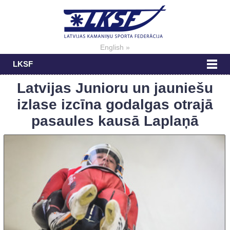
English »
LKSF
Latvijas Junioru un jauniešu
izlase izcīna godalgas otrajā
pasaules kausā Laplaņā