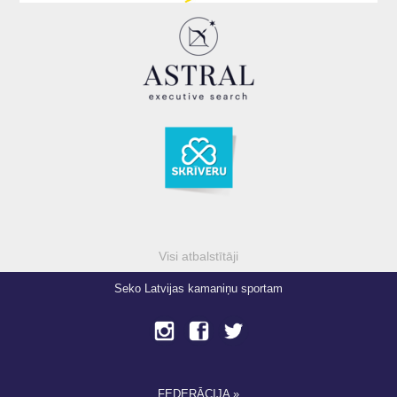
Visi atbalstītāji
Seko Latvijas kamaniņu sportam
FEDERĀCIJA »