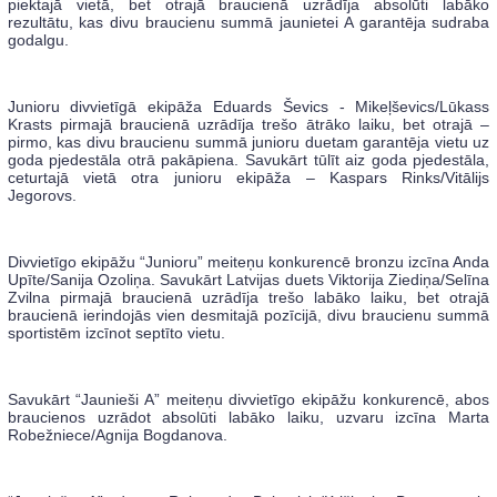
piektajā vietā, bet otrajā braucienā uzrādīja absolūti labāko
rezultātu, kas divu braucienu summā jaunietei A garantēja sudraba
godalgu.
Junioru divvietīgā ekipāža Eduards Ševics - Mikeļševics/Lūkass
Krasts pirmajā braucienā uzrādīja trešo ātrāko laiku, bet otrajā –
pirmo, kas divu braucienu summā junioru duetam garantēja vietu uz
goda pjedestāla otrā pakāpiena. Savukārt tūlīt aiz goda pjedestāla,
ceturtajā vietā otra junioru ekipāža – Kaspars Rinks/Vitālijs
Jegorovs.
Divvietīgo ekipāžu “Junioru” meiteņu konkurencē bronzu izcīna Anda
Upīte/Sanija Ozoliņa. Savukārt Latvijas duets Viktorija Ziediņa/Selīna
Zvilna pirmajā braucienā uzrādīja trešo labāko laiku, bet otrajā
braucienā ierindojās vien desmitajā pozīcijā, divu braucienu summā
sportistēm izcīnot septīto vietu.
Savukārt “Jaunieši A” meiteņu divvietīgo ekipāžu konkurencē, abos
braucienos uzrādot absolūti labāko laiku, uzvaru izcīna Marta
Robežniece/Agnija Bogdanova.