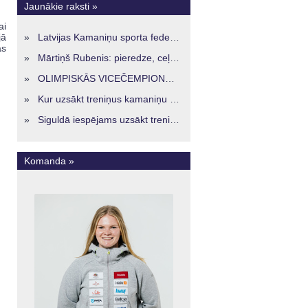
Jaunākie raksti »
ai
jā
»
Latvijas Kamaniņu sporta federācijā ievēlēta vadība nākamajam četru gadu termiņam
ās
»
Mārtiņš Rubenis: pieredze, ceļš un skatījums uz Latvijas kamaniņu sportu
»
OLIMPISKĀS VICEČEMPIONES ENERĢIJA TURPINĀS ARĪ STARPSEZONĀ
»
Kur uzsākt treniņus kamaniņu sportā Latvijā? Iespējas jaunajiem sportistiem visos reģionos
»
Siguldā iespējams uzsākt treniņus kamaniņu sportā – vide, kur veidojas nākamā sportistu paaudze
Komanda »