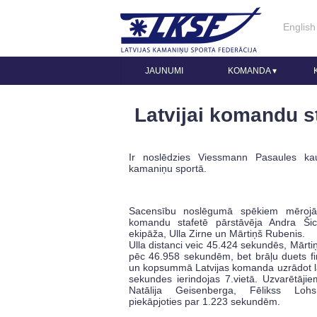
English
JAUNUMI
KOMANDA
▾
Latvijai komandu st
Ir noslēdzies Viessmann Pasaules ka
kamaniņu sportā.
Sacensību noslēgumā spēkiem mērojā
komandu stafetē pārstāvēja Andra Šic
ekipāža, Ulla Zirne un Mārtiņš Rubenis.
Ulla distanci veic 45.424 sekundēs, Mārtiņš
pēc 46.958 sekundēm, bet brāļu duets f
un kopsummā Latvijas komanda uzrādot l
sekundes ierindojas 7.vietā. Uzvarētāji
Natālija Geisenberga, Fēlikss Lohs,
piekāpjoties par 1.223 sekundēm.