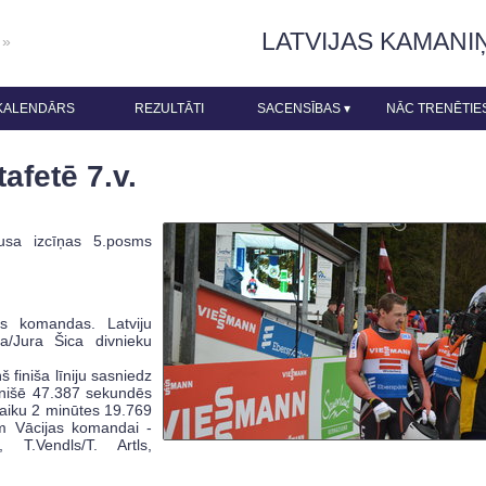
LATVIJAS KAMANI
 »
KALENDĀRS
REZULTĀTI
SACENSĪBAS
▾
NĀC TRENĒTIE
afetē 7.v.
usa izcīņas 5.posms
s komandas. Latviju
a/Jura Šica divnieku
 finiša līniju sasniedz
inišē 47.387 sekundēs
aiku 2 minūtes 19.769
em Vācijas komandai -
 T.Vendls/T. Artls,