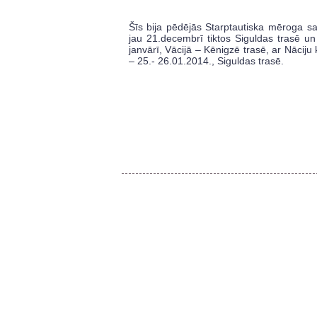
Šīs bija pēdējās Starptautiska mēroga sa
jau 21.decembrī tiktos Siguldas trasē u
janvārī, Vācijā – Kēnigzē trasē, ar Nācij
– 25.- 26.01.2014., Siguldas trasē.