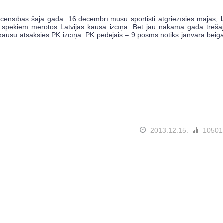
censības šajā gadā. 16.decembrī mūsu sportisti atgriezīsies mājās, l
n spēkiem mērotos Latvijas kausa izcīņā. Bet jau nākamā gada treša
u kausu atsāksies PK izcīņa. PK pēdējais – 9.posms notiks janvāra beig
2013.12.15.
10501