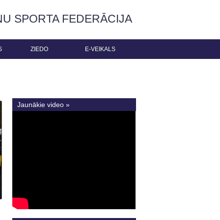
ŅU SPORTA FEDERĀCIJA
S
ZIEDO
E-VEIKALS
Jaunākie video »