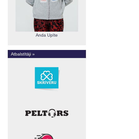
Anda Upīte
Atbalstītāji »