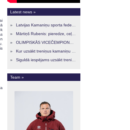
Latest news »
ai
jā
»
Latvijas Kamaniņu sporta federācijā ievēlēta vadība nākamajam četru gadu termiņam
ek
»
Mārtiņš Rubenis: pieredze, ceļš un skatījums uz Latvijas kamaniņu sportu
as
un
»
OLIMPISKĀS VICEČEMPIONES ENERĢIJA TURPINĀS ARĪ STARPSEZONĀ
u.
is
»
Kur uzsākt treniņus kamaniņu sportā Latvijā? Iespējas jaunajiem sportistiem visos reģionos
»
Siguldā iespējams uzsākt treniņus kamaniņu sportā – vide, kur veidojas nākamā sportistu paaudze
Team »
la