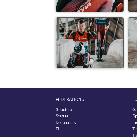
FEDERATION »
L
Structure
Ga
Statute
Sp
Documents
Hi
FIL
Te
Tr