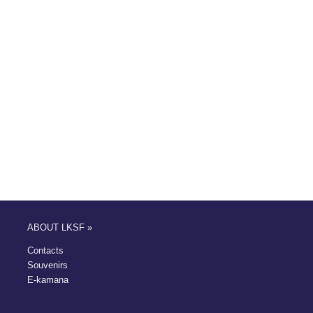
ABOUT LKSF »
Contacts
Souvenirs
E-kamana