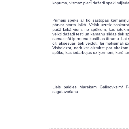
kopumā, vismaz pieci dažādi spēki mijieda
Pirmais spēks ar ko sastopas kamaniņu b
pārvar starta laikā. Vēlāk uzreiz saskar
pašā laikā viens no spēkiem, kas ietek
veikti dažādi testi un kamanu slidas tiek 
samazināt ķermeņa kustības ātrumu. Lai m
citi aksesuāri tiek veidoti, lai maksimāli 
Visbeidzot, nedrīkst aizmirst par virāžā
spēks, kas iedarbojas uz ķermeni, kurš tur
Liels paldies Marekam Gaļinovksim/ F
sagatavošanu.