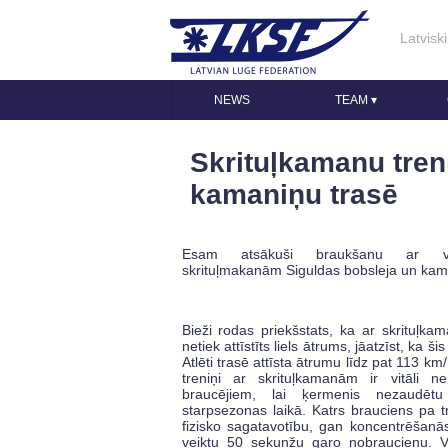
Latviski
NEWS
TEAM
▾
Skrituļkamanu tren
kamaniņu trasē
Esam atsākuši braukšanu ar va
skrituļmakanām Siguldas bobsleja un kam
Bieži rodas priekšstats, ka ar skrituļk
netiek attīstīts liels ātrums, jāatzīst, ka ši
Atlēti trasē attīsta ātrumu līdz pat 113 km/
treniņi ar skrituļkamanām ir vitāli n
braucējiem, lai ķermenis nezaudētu
starpsezonas laikā. Katrs brauciens pa tr
fizisko sagatavotību, gan koncentrēšanās
veiktu 50 sekunžu garo nobraucienu. Vi