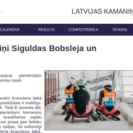
LATVIJAS KAMANI
 »
CALENDAR
RESULTS
COMPETITIONS
▾
SCHOOL
iņi Siguldas Bobsleja un
sarai piemērotām
aniņu trasē.
amanām brauciena laikā
s priekšstats ir maldīgs.
h. Tieši šī iemesla dēļ,
epieciešami kamaniņu
 braukšanas sajūtu
asi prasa gan lielisku
 spējas, lai veiksmīgi
ena brauciena laikā,