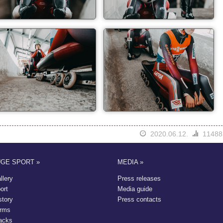
2020.06.12.
11488
UGE SPORT »
MEDIA »
llery
Press releases
ort
Media guide
story
Press contacts
rms
acks