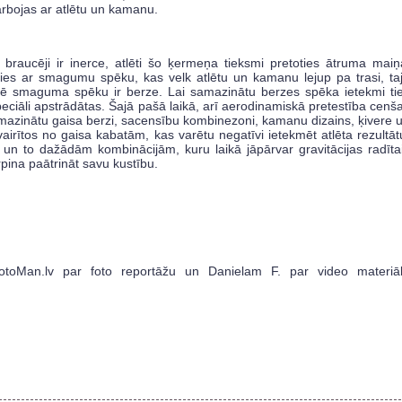
rbojas ar atlētu un kamanu.
raucēji ir inerce, atlēti šo ķermeņa tieksmi pretoties ātruma maiņ
oties ar smagumu spēku, kas velk atlētu un kamanu lejup pa trasi, ta
mē smaguma spēku ir berze. Lai samazinātu berzes spēka ietekmi ti
speciāli apstrādātas. Šajā pašā laikā, arī aerodinamiskā pretestība cenš
azinātu gaisa berzi, sacensību kombinezoni, kamanu dizains, ķivere 
izvairītos no gaisa kabatām, kas varētu negatīvi ietekmēt atlēta rezultāt
m un to dažādām kombinācijām, kuru laikā jāpārvar gravitācijas radīta
pina paātrināt savu kustību.
otoMan.lv par foto reportāžu un Danielam F. par video materiā