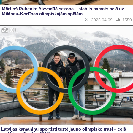
Mārtiņš Rubenis: Aizvadītā sezona – stabils pamats ceļā uz
Milānas–Kortīnas olimpiskajām spēlēm
2025.04.09.
1550
Latvijas kamaniņu sportisti testē jauno olimpisko trasi – ceļš