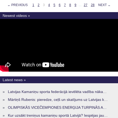
← PREVIOUS
1
2
3
4
5
6
7
8
9
…
27
28
NEXT →
Newest videos »
Latest news »
»
Latvijas Kamaniņu sporta federācijā ievēlēta vadība nākamajam četru gadu termiņam
»
Mārtiņš Rubenis: pieredze, ceļš un skatījums uz Latvijas kamaniņu sportu
»
OLIMPISKĀS VICEČEMPIONES ENERĢIJA TURPINĀS ARĪ STARPSEZONĀ
»
Kur uzsākt treniņus kamaniņu sportā Latvijā? Iespējas jaunajiem sportistiem visos reģionos