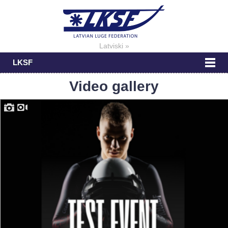
Latviski »
LKSF
Video gallery