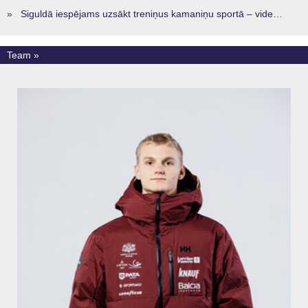
»
Siguldā iespējams uzsākt treniņus kamaniņu sportā – vide, kur veidojas nākamā sportistu paaudze
Team »