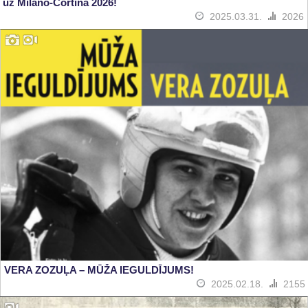
uz Milano-Cortina 2026!
2025.03.31.
2026
VERA ZOZUĻA – MŪŽA IEGULDĪJUMS!
2025.02.18.
2155