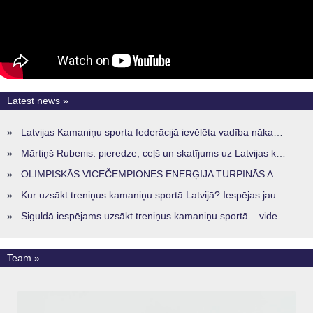
Latest news »
»
Latvijas Kamaniņu sporta federācijā ievēlēta vadība nākamajam četru gadu termiņam
»
Mārtiņš Rubenis: pieredze, ceļš un skatījums uz Latvijas kamaniņu sportu
»
OLIMPISKĀS VICEČEMPIONES ENERĢIJA TURPINĀS ARĪ STARPSEZONĀ
»
Kur uzsākt treniņus kamaniņu sportā Latvijā? Iespējas jaunajiem sportistiem visos reģionos
»
Siguldā iespējams uzsākt treniņus kamaniņu sportā – vide, kur veidojas nākamā sportistu paaudze
Team »