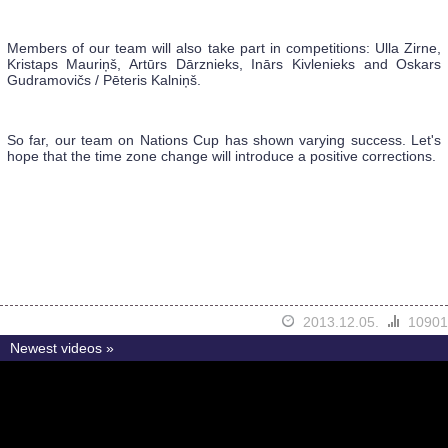
Members of our team will also take part in competitions: Ulla Zirne,
Kristaps Mauriņš, Artūrs Dārznieks, Inārs Kivlenieks and Oskars
Gudramovičs / Pēteris Kalniņš.
So far, our team on Nations Cup has shown varying success. Let's
hope that the time zone change will introduce a positive corrections.
2013.12.05.
10901
Newest videos »