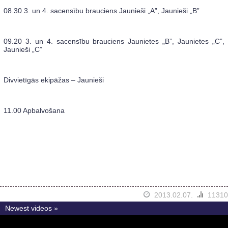
08.30 3. un 4. sacensību brauciens Jaunieši „A”, Jaunieši „B”
09.20 3. un 4. sacensību brauciens Jaunietes „B”, Jaunietes „C”,
Jaunieši „C”
Divvietīgās ekipāžas – Jaunieši
11.00 Apbalvošana
2013.02.07.
11310
Newest videos »