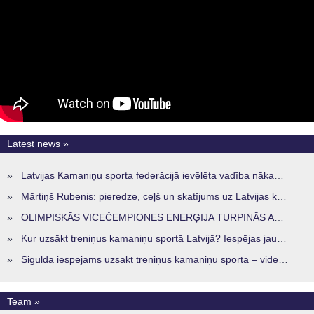
Latest news »
»
Latvijas Kamaniņu sporta federācijā ievēlēta vadība nākamajam četru gadu termiņam
»
Mārtiņš Rubenis: pieredze, ceļš un skatījums uz Latvijas kamaniņu sportu
»
OLIMPISKĀS VICEČEMPIONES ENERĢIJA TURPINĀS ARĪ STARPSEZONĀ
»
Kur uzsākt treniņus kamaniņu sportā Latvijā? Iespējas jaunajiem sportistiem visos reģionos
»
Siguldā iespējams uzsākt treniņus kamaniņu sportā – vide, kur veidojas nākamā sportistu paaudze
Team »