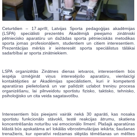
Ceturtdien – 17.aprīlī, Latvijas Sporta pedagoģijas akadēmijas
(LSPA) speciālisti prezentēs Akadēmijā pieejamo zinātniski
pētniecisko aparatūru un dažādas sporta pētnieciskās metodikas
sporta jomas profesionāļiem, studentiem un citiem interesentiem.
Prezentācijas mērķis ir ieinteresēt sporta speciālistus tālākai
sadarbībai ar sporta zinātniekiem.
LSPA organizētās Zinātnes dienas ietvaros, interesentiem būs
iespēja izmēģināt viņus interesējošo aparatūru, vienlaicīgi
kontaktējoties ar Akadēmijas speciālistiem, kuri ir kompetenti
aparatūras pielietošanā un var palīdzēt uzlabot treniņu procesa
organizēšanu, lai pilnveidotu sportistu fizisko, taktisko, tehnisko,
psiholoģisko un cita veida sagatavotību.
Interesentiem būs pieejami vairāk nekā 30 aparāti, kas nosaka
sportistu funkcionālo stāvokli, testē reakcijas ātrumu, skatiena
koncentrēšanās noturību vai emocionālo līmenī. Plašajā aparatūras
klāstā būs apskatāma arī lokālās vibrostimulācijas iekārta; šaušanas
trenažieris, kur operatīvi redzamas slēptās tēmēšanas un mēlītes