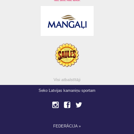
Visi atbalstītāji
Seko Latvijas kamaniņu sportam
FEDERĀCIJA »