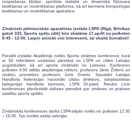
nospiešanas kļūdas; sportista statiskā un dinamiskā līdzsvara
testēšanas un novērtēšanas platforma, kā arī ķermeņa kompozīcijas
testēšanas un novērtēšanas aparatūra.
Zinātniski pētnieciskās aparatūras izstāde LSPA (Rīgā, Brīvības
gatvē 333, Sporta spēļu zālē) būs skatāma 17.aprīlī no pulksten
9:45 - 12:00. Laipni aicināti visi interesenti, tai skaitā žurnālisti!
Paralēli izstādei Akadēmijā notiks Sporta zinātnes konference, kurā
ar 50 referātiem uzstāsies pārstāvji no LSPA un citām Latvijas
augstskolām, kā arī sporta zinātnieki no Lietuvas. Konferenci
pulksten 9:00 atklās akadēmijas rektors, profesors Jānis Žīdens un
zinātņu prorektors profesors Juris Grants. Savukārt Latvijas
Handbola federācijas nacionālo izlašu direktors, starptautiskās
kategorijas handbola tiesnesis, LSPA Dr.paed. Renārs Līcis
konferences plenārsēdē dalīsies pieredzē par zinātnes un prakses
saistību sporta spēlēs.
Zinātniskās konferences darbs LSPA telpās notiks no pulksten 12:30
– 16:00. Tas noritēs sešās sekcijās: