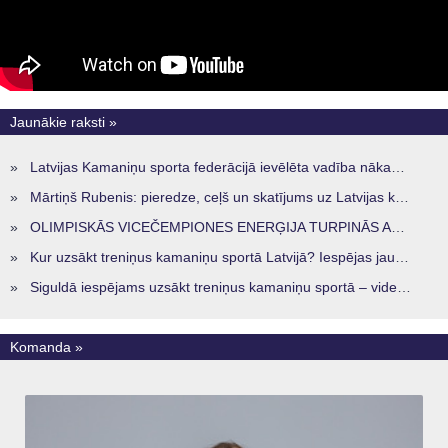
Jaunākie raksti »
»
Latvijas Kamaniņu sporta federācijā ievēlēta vadība nākamajam četru gadu termiņam
»
Mārtiņš Rubenis: pieredze, ceļš un skatījums uz Latvijas kamaniņu sportu
»
OLIMPISKĀS VICEČEMPIONES ENERĢIJA TURPINĀS ARĪ STARPSEZONĀ
»
Kur uzsākt treniņus kamaniņu sportā Latvijā? Iespējas jaunajiem sportistiem visos reģionos
»
Siguldā iespējams uzsākt treniņus kamaniņu sportā – vide, kur veidojas nākamā sportistu paaudze
Komanda »