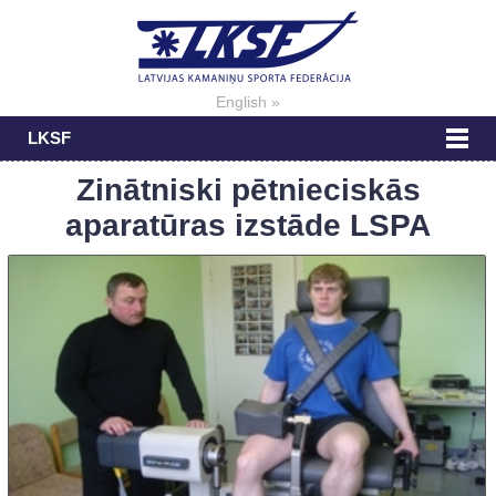
English »
LKSF
Zinātniski pētnieciskās
aparatūras izstāde LSPA