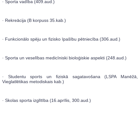
· Sporta vadība (409.aud.)
· Rekreācija (B korpuss 35.kab.)
· Funkcionālo spēju un fizisko īpašību pētniecība (306.aud.)
· Sporta un veselības medicīniski bioloģiskie aspekti (248.aud.)
· Studentu sports un fiziskā sagatavošana (LSPA Manēžā,
Vieglatlētikas metodiskais kab.)
· Skolas sporta izglītība (16.aprīlis, 300.aud.)