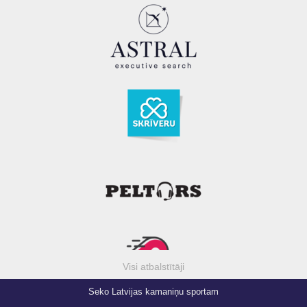
Visi atbalstītāji
Seko Latvijas kamaniņu sportam