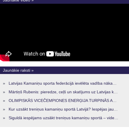
Jaunākie video »
Jaunākie raksti »
»
Latvijas Kamaniņu sporta federācijā ievēlēta vadība nākamajam četru gadu termiņam
»
Mārtiņš Rubenis: pieredze, ceļš un skatījums uz Latvijas kamaniņu sportu
»
OLIMPISKĀS VICEČEMPIONES ENERĢIJA TURPINĀS ARĪ STARPSEZONĀ
»
Kur uzsākt treniņus kamaniņu sportā Latvijā? Iespējas jaunajiem sportistiem visos reģionos
»
Siguldā iespējams uzsākt treniņus kamaniņu sportā – vide, kur veidojas nākamā sportistu paaudze