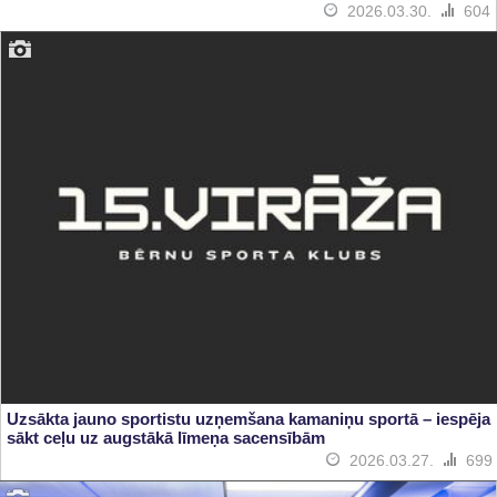
2026.03.30.
604
Uzsākta jauno sportistu uzņemšana kamaniņu sportā – iespēja
sākt ceļu uz augstākā līmeņa sacensībām
2026.03.27.
699