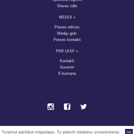
Slavas zāle
MEDIJI »
Preses relīzes
Mediju gids
Preses kontakti
PAR LKSF »
Kontakti
Suvenīri
E-kamana
ielogoties
,
Taurus
- LKSF © 2013-2026
Turpinot pārlūkot mājaslapu, Tu piekrīti sīkdatņu izmantošanai.
OK