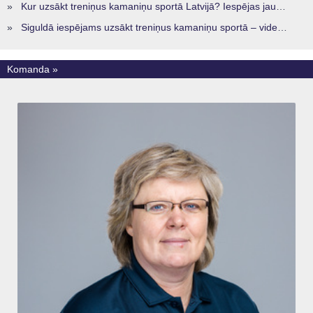
»
Kur uzsākt treniņus kamaniņu sportā Latvijā? Iespējas jaunajiem sportistiem visos reģionos
»
Siguldā iespējams uzsākt treniņus kamaniņu sportā – vide, kur veidojas nākamā sportistu paaudze
Komanda »