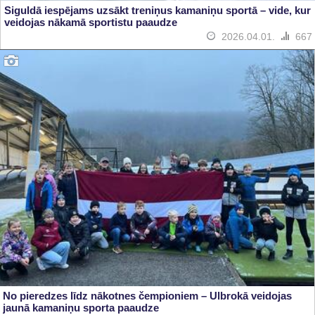
Siguldā iespējams uzsākt treniņus kamaniņu sportā – vide, kur
veidojas nākamā sportistu paaudze
2026.04.01.
667
No pieredzes līdz nākotnes čempioniem – Ulbrokā veidojas
jaunā kamaniņu sporta paaudze