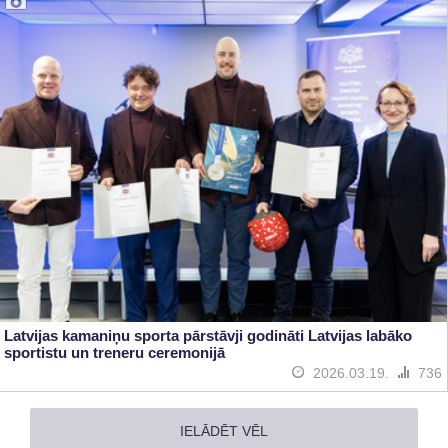
Latvijas kamaniņu sporta pārstāvji godināti Latvijas labāko
sportistu un treneru ceremonijā
2026.03.19.
736
IELĀDĒT VĒL