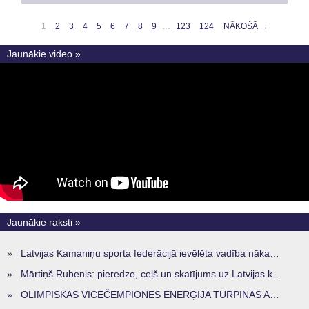
1
2
3
4
5
6
7
8
9
…
123
124
NĀKOŠĀ →
Jaunākie video »
Jaunākie raksti »
»
Latvijas Kamaniņu sporta federācijā ievēlēta vadība nākamajam četru gadu termiņam
»
Mārtiņš Rubenis: pieredze, ceļš un skatījums uz Latvijas kamaniņu sportu
»
OLIMPISKĀS VICEČEMPIONES ENERĢIJA TURPINĀS ARĪ STARPSEZONĀ