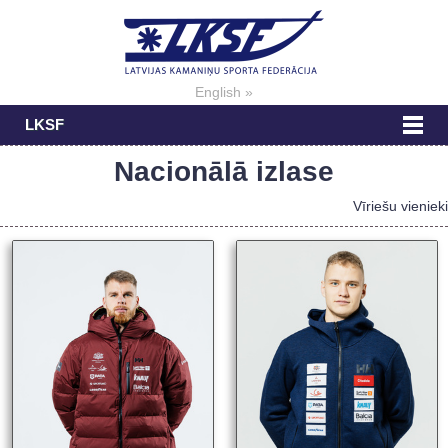
English »
LKSF
Nacionālā izlase
Vīriešu vienieki