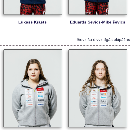
Lūkass Krasts
Eduards Ševics-Mikeļševics
Sieviešu divvietīgās ekipāžas