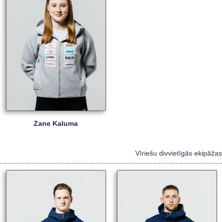
Zane Kaluma
Vīriešu divvietīgās ekipāžas