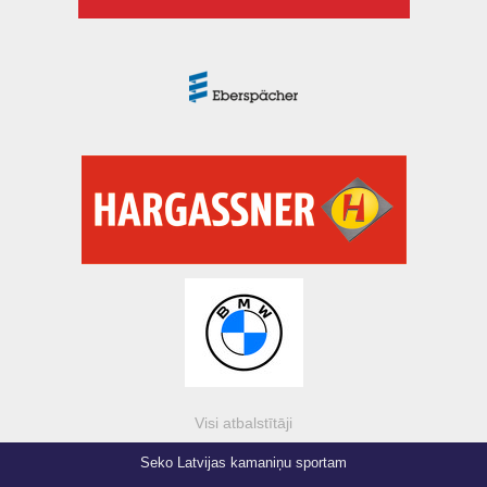
Visi atbalstītāji
Seko Latvijas kamaniņu sportam