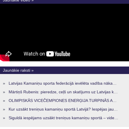
Jaunākie video »
Jaunākie raksti »
»
Latvijas Kamaniņu sporta federācijā ievēlēta vadība nākamajam četru gadu termiņam
»
Mārtiņš Rubenis: pieredze, ceļš un skatījums uz Latvijas kamaniņu sportu
»
OLIMPISKĀS VICEČEMPIONES ENERĢIJA TURPINĀS ARĪ STARPSEZONĀ
»
Kur uzsākt treniņus kamaniņu sportā Latvijā? Iespējas jaunajiem sportistiem visos reģionos
»
Siguldā iespējams uzsākt treniņus kamaniņu sportā – vide, kur veidojas nākamā sportistu paaudze