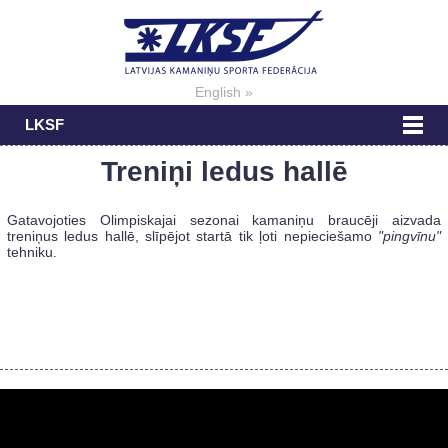
English »
LKSF
Treniņi ledus hallē
Gatavojoties Olimpiskajai sezonai kamaniņu braucēji aizvada
treniņus ledus hallē, slīpējot startā tik ļoti nepieciešamo
"pingvīnu"
tehniku.