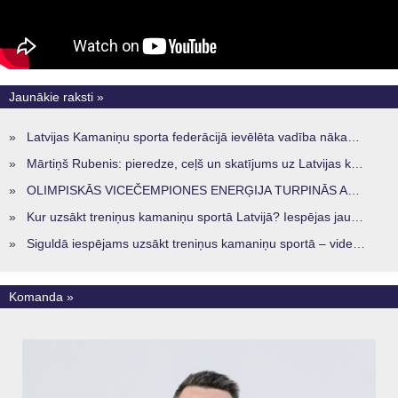
Jaunākie raksti »
»
Latvijas Kamaniņu sporta federācijā ievēlēta vadība nākamajam četru gadu termiņam
»
Mārtiņš Rubenis: pieredze, ceļš un skatījums uz Latvijas kamaniņu sportu
»
OLIMPISKĀS VICEČEMPIONES ENERĢIJA TURPINĀS ARĪ STARPSEZONĀ
»
Kur uzsākt treniņus kamaniņu sportā Latvijā? Iespējas jaunajiem sportistiem visos reģionos
»
Siguldā iespējams uzsākt treniņus kamaniņu sportā – vide, kur veidojas nākamā sportistu paaudze
Komanda »