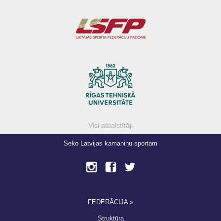
Visi atbalstītāji
Seko Latvijas kamaniņu sportam
FEDERĀCIJA »
Struktūra