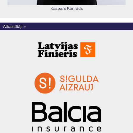
Kaspars Konrāds
Atbalstītāji »