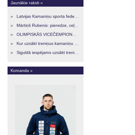
Jaunākie raksti »
»
Latvijas Kamaniņu sporta federācijā ievēlēta vadība nākamajam četru gadu termiņam
»
Mārtiņš Rubenis: pieredze, ceļš un skatījums uz Latvijas kamaniņu sportu
»
OLIMPISKĀS VICEČEMPIONES ENERĢIJA TURPINĀS ARĪ STARPSEZONĀ
»
Kur uzsākt treniņus kamaniņu sportā Latvijā? Iespējas jaunajiem sportistiem visos reģionos
»
Siguldā iespējams uzsākt treniņus kamaniņu sportā – vide, kur veidojas nākamā sportistu paaudze
Komanda »