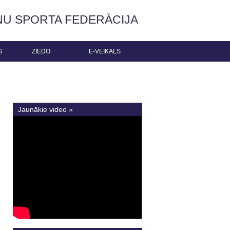
ŅU SPORTA FEDERĀCIJA
S
ZIEDO
E-VEIKALS
Jaunākie video »