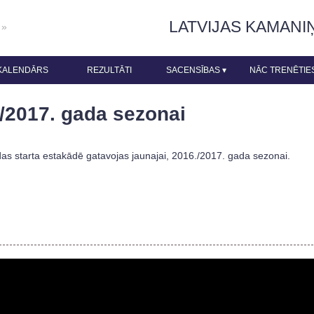
LATVIJAS KAMANI
 »
KALENDĀRS
REZULTĀTI
SACENSĪBAS
▾
NĀC TRENĒTIE
/2017. gada sezonai
as starta estakādē gatavojas jaunajai, 2016./2017. gada sezonai.