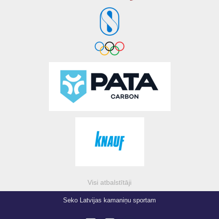
Visi atbalstītāji
Seko Latvijas kamaniņu sportam