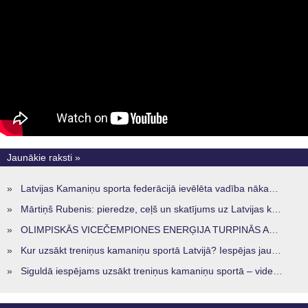
Jaunākie raksti »
»
Latvijas Kamaniņu sporta federācijā ievēlēta vadība nākamajam četru gadu termiņam
»
Mārtiņš Rubenis: pieredze, ceļš un skatījums uz Latvijas kamaniņu sportu
»
OLIMPISKĀS VICEČEMPIONES ENERĢIJA TURPINĀS ARĪ STARPSEZONĀ
»
Kur uzsākt treniņus kamaniņu sportā Latvijā? Iespējas jaunajiem sportistiem visos reģionos
»
Siguldā iespējams uzsākt treniņus kamaniņu sportā – vide, kur veidojas nākamā sportistu paaudze