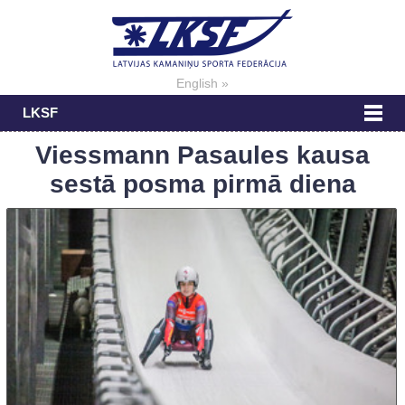
English »
LKSF
Viessmann Pasaules kausa
sestā posma pirmā diena