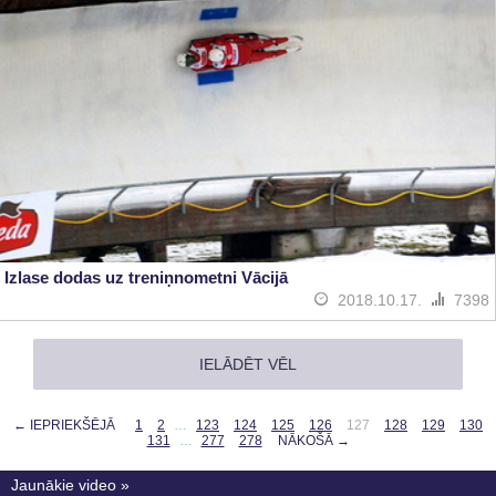
Izlase dodas uz treniņnometni Vācijā
2018.10.17.
7398
IELĀDĒT VĒL
← IEPRIEKŠĒJĀ
1
2
…
123
124
125
126
127
128
129
130
131
…
277
278
NĀKOŠĀ →
Jaunākie video »