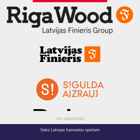
Visi atbalstītāji
Seko Latvijas kamaniņu sportam