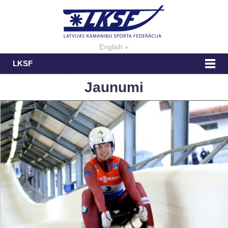
English »
LKSF
Jaunumi