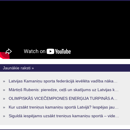
Jaunākie raksti »
»
Latvijas Kamaniņu sporta federācijā ievēlēta vadība nākamajam četru gadu termiņam
»
Mārtiņš Rubenis: pieredze, ceļš un skatījums uz Latvijas kamaniņu sportu
»
OLIMPISKĀS VICEČEMPIONES ENERĢIJA TURPINĀS ARĪ STARPSEZONĀ
»
Kur uzsākt treniņus kamaniņu sportā Latvijā? Iespējas jaunajiem sportistiem visos reģionos
»
Siguldā iespējams uzsākt treniņus kamaniņu sportā – vide, kur veidojas nākamā sportistu paaudze