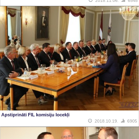
2018.11.06.
6548
Apstiprināti FIL komisiju locekļi
2018.10.19.
6905