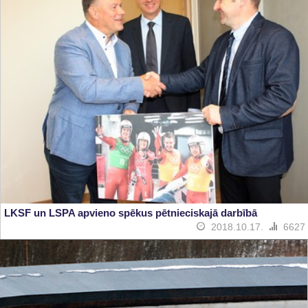
LKSF un LSPA apvieno spēkus pētnieciskajā darbībā
2018.10.17.
6627