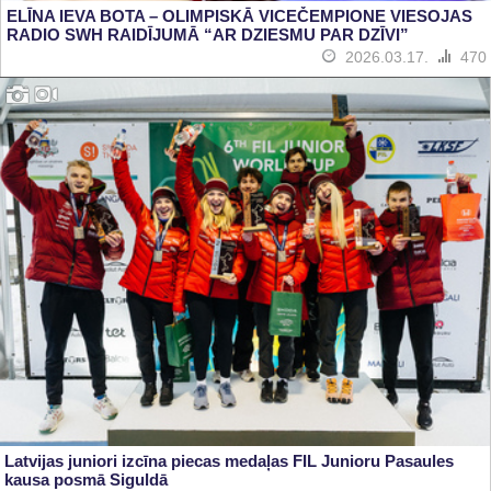
ELĪNA IEVA BOTA – OLIMPISKĀ VICEČEMPIONE VIESOJAS
RADIO SWH RAIDĪJUMĀ “AR DZIESMU PAR DZĪVI”
2026.03.17.
470
Latvijas juniori izcīna piecas medaļas FIL Junioru Pasaules
kausa posmā Siguldā