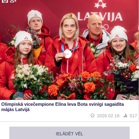
Olimpiskā vicečempione Elīna Ieva Bota svinīgi sagaidīta
mājās Latvijā
2026.02.18.
517
IELĀDĒT VĒL