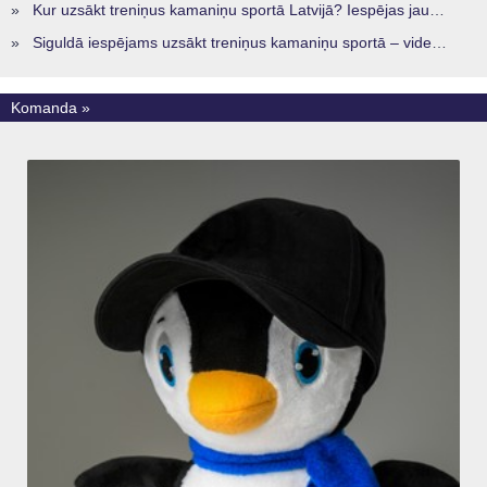
»
Kur uzsākt treniņus kamaniņu sportā Latvijā? Iespējas jaunajiem sportistiem visos reģionos
»
Siguldā iespējams uzsākt treniņus kamaniņu sportā – vide, kur veidojas nākamā sportistu paaudze
Komanda »