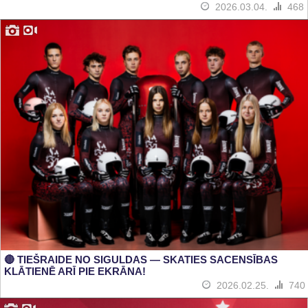
2026.03.04.
468
🔴 TIEŠRAIDE NO SIGULDAS — SKATIES SACENSĪBAS
KLĀTIENĒ ARĪ PIE EKRĀNA!
2026.02.25.
740