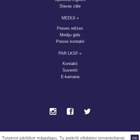
Slavas zāle
MEDIJI »
Preses relīzes
Mediju gids
Preses kontakti
PAR LKSF »
Kontakti
Suvenīri
E-kamana
ielogoties
,
Taurus
- LKSF © 2013-2026
Turpinot pārlūkot mājaslapu, Tu piekrīti sīkdatņu izmantošanai.
OK