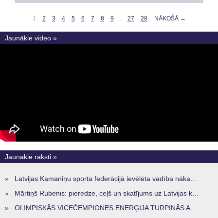
1
2
3
4
5
6
7
8
9
…
27
28
NĀKOŠĀ →
Jaunākie video »
Jaunākie raksti »
»
Latvijas Kamaniņu sporta federācijā ievēlēta vadība nākamajam četru gadu termiņam
»
Mārtiņš Rubenis: pieredze, ceļš un skatījums uz Latvijas kamaniņu sportu
»
OLIMPISKĀS VICEČEMPIONES ENERĢIJA TURPINĀS ARĪ STARPSEZONĀ