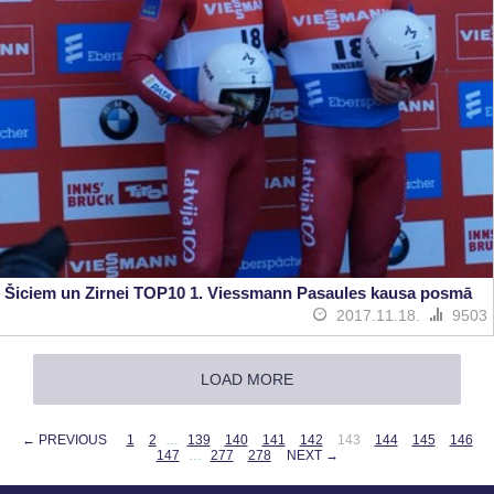
Šiciem un Zirnei TOP10 1. Viessmann Pasaules kausa posmā
2017.11.18.
9503
LOAD MORE
← PREVIOUS
1
2
…
139
140
141
142
143
144
145
146
147
…
277
278
NEXT →