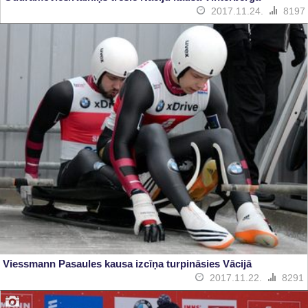
2017.11.24.
8197
Viessmann Pasaules kausa izcīņa turpināsies Vācijā
2017.11.22.
8291