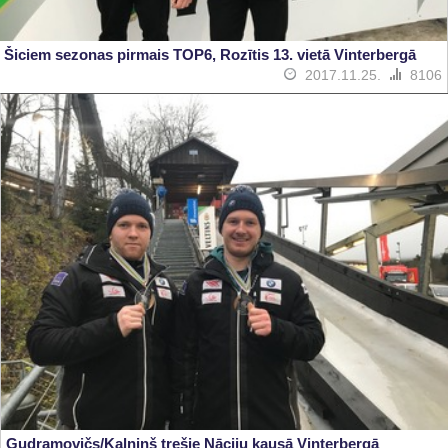
Šiciem sezonas pirmais TOP6, Rozītis 13. vietā Vinterbergā
2017.11.25.
8106
Gudramovičs/Kalniņš trešie Nāciju kausā Vinterbergā