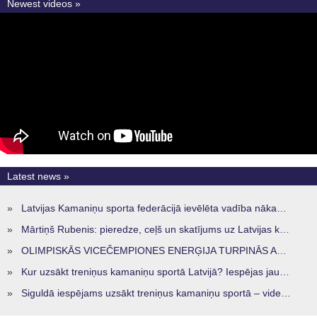
Newest videos »
Latest news »
»
Latvijas Kamaniņu sporta federācijā ievēlēta vadība nākamajam četru gadu termiņam
»
Mārtiņš Rubenis: pieredze, ceļš un skatījums uz Latvijas kamaniņu sportu
»
OLIMPISKĀS VICEČEMPIONES ENERĢIJA TURPINĀS ARĪ STARPSEZONĀ
»
Kur uzsākt treniņus kamaniņu sportā Latvijā? Iespējas jaunajiem sportistiem visos reģionos
»
Siguldā iespējams uzsākt treniņus kamaniņu sportā – vide, kur veidojas nākamā sportistu paaudze