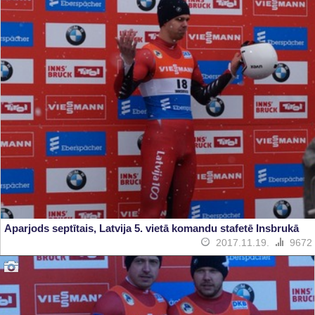
Aparjods septītais, Latvija 5. vietā komandu stafetē Insbrukā
2017.11.19.
9672